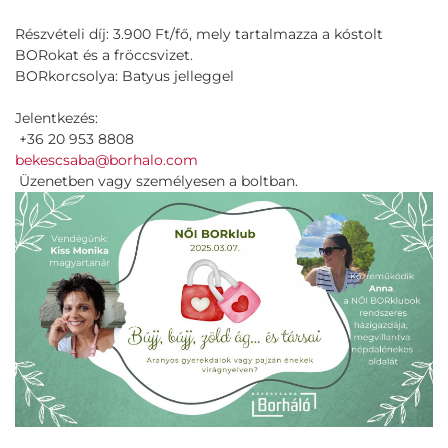
Részvételi díj: 3.900 Ft/fő, mely tartalmazza a kóstolt
BORokat és a fröccsvizet.
BORkorcsolya: Batyus jelleggel
Jelentkezés:
+36 20 953 8808
bekescsaba@borhalo.com
Üzenetben vagy személyesen a boltban.