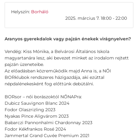
Helyszín:
Borháló
2025. március 7. 18:00 - 22:00
Aranyos gyerekdalok vagy pajzán énekek virágnyelven?
Vendég: Kiss Mónika, a Belvárosi Általános Iskola
magyartanára lesz, aki bevezet minket az irodalom rejtett
pajzán üzeneteibe.
Az előadásban közreműködik majd Anna is, a NŐI
BORklubok rendszeres házigazdája, aki ezúttal
népdalénekesként fog előttünk debütálni.
BORsor – női borászoktól NŐNAPra:
Dubicz Sauvignon Blanc 2024
Fodor Olaszrizling 2023
Nyakas Pince Aligvárom 2023
Babarczi Pannonhalmi Chardonnay 2023
Fodor Kékfrankos Rosé 2024
Jammertal Grand Cuvée Premium 2021