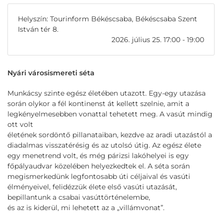
Helyszín: Tourinform Békéscsaba, Békéscsaba Szent
István tér 8.
2026. július 25. 17:00 - 19:00
Nyári városismereti séta
Munkácsy szinte egész életében utazott. Egy-egy utazása
során olykor a fél kontinenst át kellett szelnie, amit a
legkényelmesebben vonattal tehetett meg. A vasút mindig
ott volt
életének sordöntő pillanataiban, kezdve az aradi utazástól a
diadalmas visszatérésig és az utolsó útig. Az egész élete
egy menetrend volt, és még párizsi lakóhelyei is egy
főpályaudvar közelében helyezkedtek el. A séta során
megismerkedünk legfontosabb úti céljaival és vasúti
élményeivel, felidézzük élete első vasúti utazását,
bepillantunk a csabai vasúttörténelembe,
és az is kiderül, mi lehetett az a „villámvonat”.