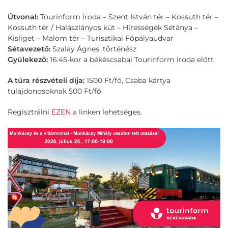
Útvonal:
Tourinform iroda – Szent István tér – Kossuth tér –
Kossuth tér / Halászlányos kút – Hírességek Sétánya –
Kisliget – Malom tér – Turisztikai Főpályaudvar
Sétavezető:
Szalay Ágnes, történész
Gyülekező:
16:45-kor a békéscsabai Tourinform iroda előtt
A túra részvételi díja:
1500 Ft/fő, Csaba kártya
tulajdonosoknak 500 Ft/fő
Regisztrálni
EZEN
a linken lehetséges.