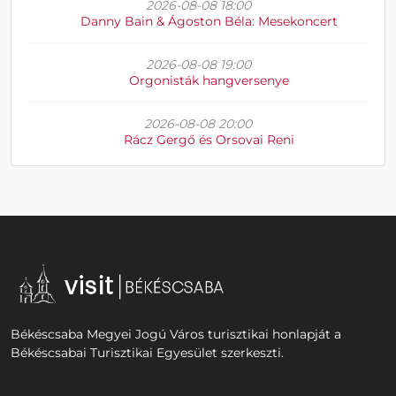
2026-08-08 18:00
Danny Bain & Ágoston Béla: Mesekoncert
2026-08-08 19:00
Orgonisták hangversenye
2026-08-08 20:00
Rácz Gergő és Orsovai Reni
Békéscsaba Megyei Jogú Város turisztikai honlapját a
Békéscsabai Turisztikai Egyesület szerkeszti.