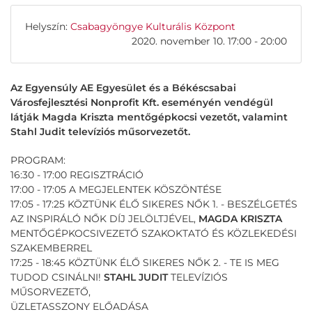
Helyszín:
Csabagyöngye Kulturális Központ
2020. november 10. 17:00 - 20:00
Az Egyensúly AE Egyesület és a Békéscsabai
Városfejlesztési Nonprofit Kft. eseményén vendégül
látják Magda Kriszta mentőgépkocsi vezetőt, valamint
Stahl Judit televíziós műsorvezetőt.
PROGRAM:
16:30 - 17:00 REGISZTRÁCIÓ
17:00 - 17:05 A MEGJELENTEK KÖSZÖNTÉSE
17:05 - 17:25 KÖZTÜNK ÉLŐ SIKERES NŐK 1. - BESZÉLGETÉS
AZ INSPIRÁLÓ NŐK DÍJ JELÖLTJÉVEL,
MAGDA KRISZTA
MENTŐGÉPKOCSIVEZETŐ SZAKOKTATÓ ÉS KÖZLEKEDÉSI
SZAKEMBERREL
17:25 - 18:45 KÖZTÜNK ÉLŐ SIKERES NŐK 2. - TE IS MEG
TUDOD CSINÁLNI!
STAHL JUDIT
TELEVÍZIÓS
MŰSORVEZETŐ,
ÜZLETASSZONY ELŐADÁSA