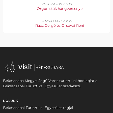
2026-08-08 19:00
Orgonisták hangversenye
2026-08-08 20:00
Rácz Gergő és Orsovai Reni
Békéscsaba Megyei Jogú Város turisztikai honlapját a
Békéscsabai Turisztikai Egyesület szerkeszti.
RÓLUNK
Békéscsabai Turisztikai Egyesület tagjai