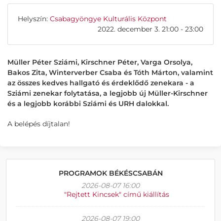
Helyszín:
Csabagyöngye Kulturális Központ
2022. december 3. 21:00 - 23:00
Müller Péter Sziámi, Kirschner Péter, Varga Orsolya,
Bakos Zita, Winterverber Csaba és Tóth Márton, valamint
az összes kedves hallgató és érdeklődő zenekara - a
Sziámi zenekar folytatása, a legjobb új Müller-Kirschner
és a legjobb korábbi Sziámi és URH dalokkal.
A belépés díjtalan!
PROGRAMOK BÉKÉSCSABÁN
2026-08-07 16:00
"Rejtett Kincsek" című kiállítás
2026-08-07 19:00