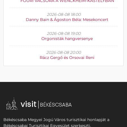
FŐÚRI VACSORA A WENCKHEIM-KASTÉLYBAN
2026-08-08 18:00
Danny Bain & Ágoston Béla: Mesekoncert
2026-08-08 19:00
Orgonisták hangversenye
2026-08-08 20:00
Rácz Gergő és Orsovai Reni
Békéscsaba Megyei Jogú Város turisztikai honlapját a
Békéscsabai Turisztikai Egyesület szerkeszti.