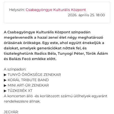
Helyszín:
Csabagyöngye Kulturális Központ
2026. április 25. 18:00
A Csabagyöngye Kulturális Központ színpadán
megelevenedik a hazai zenei élet négy meghatározó
óriásának öröksége. Egy este, ahol együtt énekeljük a
dalokat, amelyek generációkat nőttek fel, és
tiszteleghetünk Radics Béla, Tunyogi Péter, Török Ádám
és Balázs Fecó emléke előtt.
A színpadon:
▶︎
TUNYÓ ÖRÖKSÉGE ZENEKAR
▶︎
KORÁL TRIBUTE BAND
▶︎
MINI ART-ŰR ZENEKAR
▶︎
TŰZKERÉK XT
A koncerten álló -és korlátozott számú ülőhelyek egyaránt
rendelkezésre állnak.
JEGYÁR: