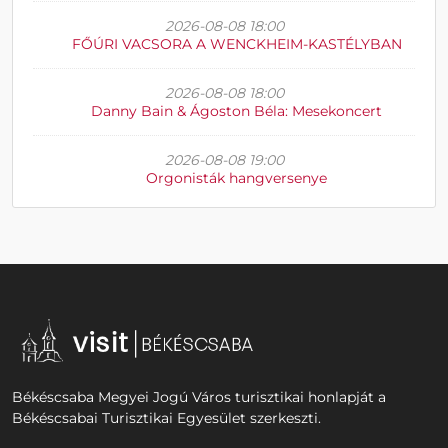
2026-08-08 18:00
FŐÚRI VACSORA A WENCKHEIM-KASTÉLYBAN
2026-08-08 18:00
Danny Bain & Ágoston Béla: Mesekoncert
2026-08-08 19:00
Orgonisták hangversenye
Békéscsaba Megyei Jogú Város turisztikai honlapját a
Békéscsabai Turisztikai Egyesület szerkeszti.