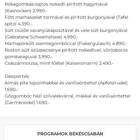
Rókagombás-sajtos nokedli pirított hagymával
(Kasnocken) 2.990.-
Főtt marhaszelet tormával és pirított burgonyával (Tafel
spitz) 4.390.-
Sült csülök savanyúkáposztával és vele sült burgonyával
(Gebratene Schweinshaxe) 4.990.-
Marhapörkölt zsemlegombóccal (Fiakergulasch) 4.890.-
Roston sült szűzpecsenye pirított nokedlivel, vörösboros
gombaraguval 3.990.-
Császármorzsa, mint főétel (Kaisersmarrn) 2.490.-
Desszertek:
Almás pite tejszínhabbal és vaníliaöntettel (Apfelstrudel)
1.690.-
Gőzgombóc házi szilvalekvárral, mákkal és vaníliaöntettel
(Germknödel) 1.690.-
PROGRAMOK BÉKÉSCSABÁN