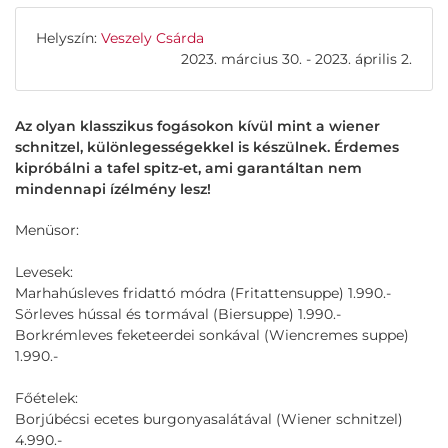
Helyszín:
Veszely Csárda
2023. március 30. - 2023. április 2.
Az olyan klasszikus fogásokon kívül mint a wiener
schnitzel, különlegességekkel is készülnek. Érdemes
kipróbálni a tafel spitz-et, ami garantáltan nem
mindennapi ízélmény lesz!
Menüsor:
Levesek:
Marhahúsleves fridattó módra (Fritattensuppe) 1.990.-
Sörleves hússal és tormával (Biersuppe) 1.990.-
Borkrémleves feketeerdei sonkával (Wiencremes suppe)
1.990.-
Főételek:
Borjúbécsi ecetes burgonyasalátával (Wiener schnitzel)
4.990.-