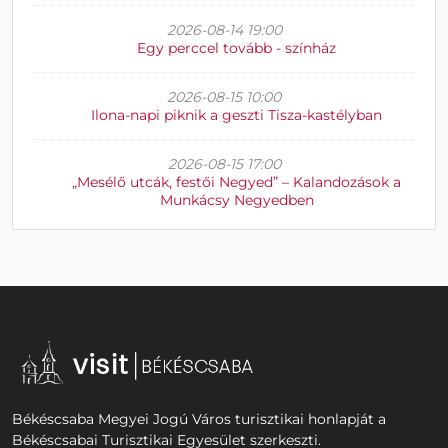
2026-08-14 19:00
Egy perccel tovább - színház
2026-08-15 10:00
Ilona-napi piknik a geszti Tisza-kastélyban
2026-08-15 17:00
„Mesélő utcák, festői Negyed” – Kalandozások a
Munkácsy Negyedben
Békéscsaba Megyei Jogú Város turisztikai honlapját a
Békéscsabai Turisztikai Egyesület szerkeszti.