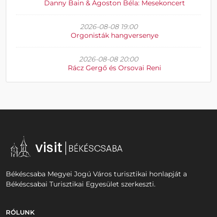
Danny Bain & Ágoston Béla: Mesekoncert
2026-08-08 19:00
Orgonisták hangversenye
2026-08-08 20:00
Rácz Gergő és Orsovai Reni
Békéscsaba Megyei Jogú Város turisztikai honlapját a
Békéscsabai Turisztikai Egyesület szerkeszti.
RÓLUNK