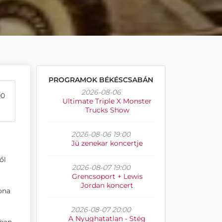
PROGRAMOK BÉKÉSCSABÁN
2026-08-06
00
Ultimate Triple X Monster
Trucks Show
2026-08-06 19:00
Jü zenekar koncertje
ől
2026-08-07 19:00
Grencsoport + Lewis
Jordan koncert
yona
2026-08-07 20:00
A Nyughatatlan - Stég