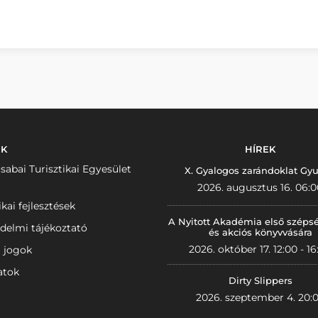
NK
HÍREK
sabai Turisztikai Egyesület
X. Gyalogos zarándoklat Gyu
2026. augusztus 16. 06:0
ikai fejlesztések
A Nyitott Akadémia első széps
delmi tájékoztató
és akciós könyvvására
2026. október 17. 12:00 - 16
i jogok
atok
Dirty Slippers
2026. szeptember 4. 20: