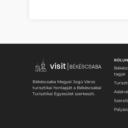
RÓLU
Békésc
tagjai
Békéscsaba Megyei Jogú Város
Turiszt
turisztikai honlapját a Békéscsabai
Adatvé
Turisztikai Egyesület szerkeszti.
Szerző
Pályáz