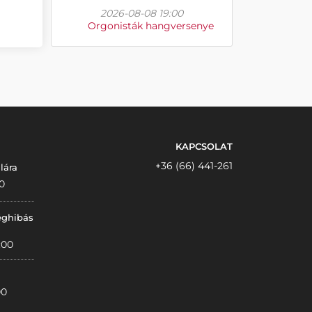
2026-08-08 19:00
Orgonisták hangversenye
KAPCSOLAT
+36 (66) 441-261
lára
0
éghibás
:00
00