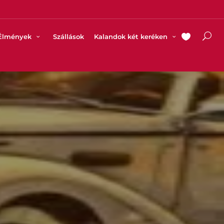
Élmények
Szállások
Kalandok két keréken