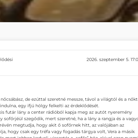
lődési
2026. szeptember 5. 17:
őcsábász, de ezúttal szeretné messze, távol a világtól és a nőkt
ndulna, egy ifjú hölgy felkelti az érdeklődését.
 kis futár lány a center rádióból kapja meg az autót nyeremény
ány sofőrjéül szegődik, mert szeretné, ha a lány a rangja és a vag
 révén megtudja, hogy akit ő sofőrnek hitt, az valójában az
ja, hogy csak egy tréfa vagy fogadás tárgya volt, Vera a másik