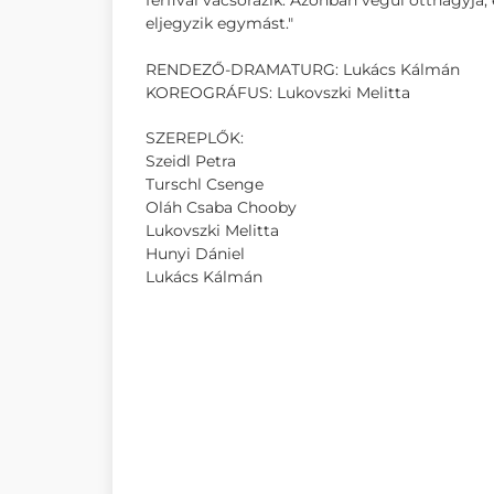
férfival vacsorázik. Azonban végül otthagyja,
eljegyzik egymást."
RENDEZŐ-DRAMATURG: Lukács Kálmán
KOREOGRÁFUS: Lukovszki Melitta
SZEREPLŐK:
Szeidl Petra
Turschl Csenge
Oláh Csaba Chooby
Lukovszki Melitta
Hunyi Dániel
Lukács Kálmán