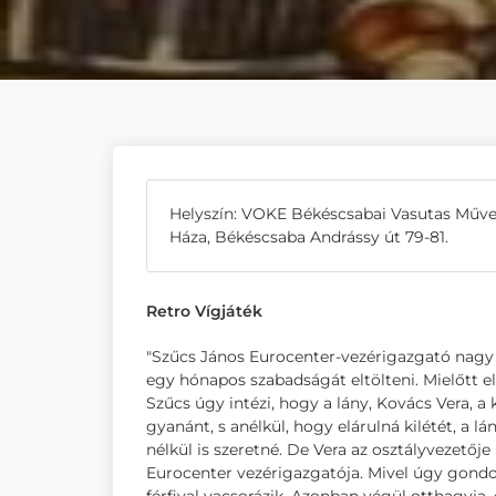
Helyszín: VOKE Békéscsabai Vasutas Műve
Háza, Békéscsaba Andrássy út 79-81.
Retro Vígjáték
"Szűcs János Eurocenter-vezérigazgató nagy n
egy hónapos szabadságát eltölteni. Mielőtt eli
Szűcs úgy intézi, hogy a lány, Kovács Vera, a
gyanánt, s anélkül, hogy elárulná kilétét, a l
nélkül is szeretné. De Vera az osztályvezetője
Eurocenter vezérigazgatója. Mivel úgy gondol