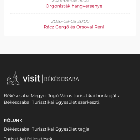
2026-08-08 19:00
Orgonisták hangversenye
2026-08-08 20:00
Rácz Gergő és Orsovai Reni
Békéscsaba Megyei Jogú Város turisztikai honlapját a
Békéscsabai Turisztikai Egyesület szerkeszti.
RÓLUNK
Békéscsabai Turisztikai Egyesület tagjai
Turisztikai fejlesztések