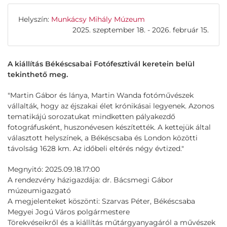
Helyszín:
Munkácsy Mihály Múzeum
2025. szeptember 18. - 2026. február 15.
A kiállítás Békéscsabai Fotófesztivál keretein belül
tekinthető meg.
"Martin Gábor és lánya, Martin Wanda fotóművészek
vállalták, hogy az éjszakai élet krónikásai legyenek. Azonos
tematikájú sorozatukat mindketten pályakezdő
fotográfusként, huszonévesen készítették. A kettejük által
választott helyszínek, a Békéscsaba és London közötti
távolság 1628 km. Az időbeli eltérés négy évtized."
Megnyitó: 2025.09.18.17:00
A rendezvény házigazdája: dr. Bácsmegi Gábor
múzeumigazgató
A megjelenteket köszönti: Szarvas Péter, Békéscsaba
Megyei Jogú Város polgármestere
Törekvéseikről és a kiállítás műtárgyanyagáról a művészek