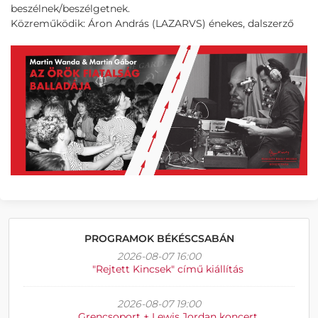
beszélnek/beszélgetnek.
Közreműködik: Áron András (LAZARVS) énekes, dalszerző
PROGRAMOK BÉKÉSCSABÁN
2026-08-07 16:00
"Rejtett Kincsek" című kiállítás
2026-08-07 19:00
Grencsoport + Lewis Jordan koncert