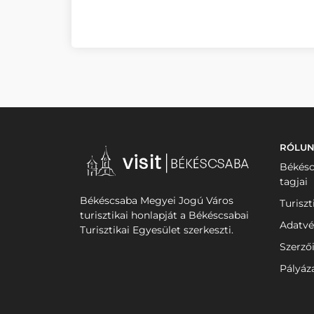
RÓLU
Békésc
tagjai
Békéscsaba Megyei Jogú Város
Turiszt
turisztikai honlapját a Békéscsabai
Adatvé
Turisztikai Egyesület szerkeszti.
Szerző
Pályáz