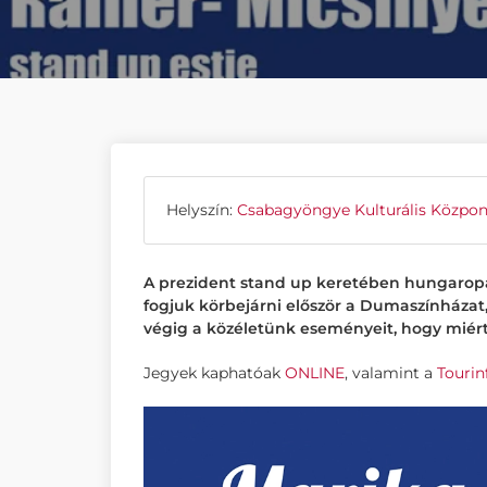
Helyszín:
Csabagyöngye Kulturális Közpon
A prezident stand up keretében hungarop
fogjuk körbejárni először a Dumaszínházat,
végig a közéletünk eseményeit, hogy miért
Jegyek kaphatóak
ONLINE
, valamint a
Touri