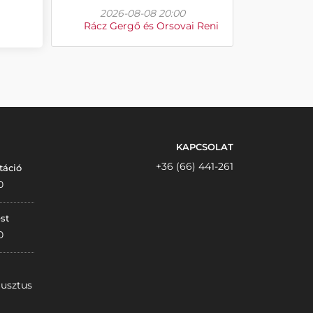
2026-08-08 20:00
Rácz Gergő és Orsovai Reni
KAPCSOLAT
+36 (66) 441-261
táció
0
st
0
gusztus