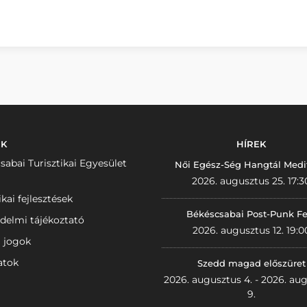
NK
HÍREK
sabai Turisztikai Egyesület
Női Egész-Ség Hangtál Medi
2026. augusztus 25. 17:3
ikai fejlesztések
Békéscsabai Post-Punk Fe
delmi tájékoztató
2026. augusztus 12. 19:0
i jogok
atok
Szedd magad előszüret
2026. augusztus 4. - 2026. au
9.