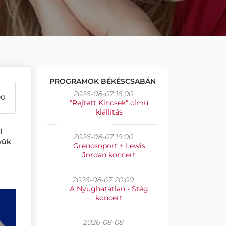
PROGRAMOK BÉKÉSCSABÁN
2026-08-07 16:00
00
"Rejtett Kincsek" című
kiállítás
l
2026-08-07 19:00
yük
Grencsoport + Lewis
Jordan koncert
2026-08-07 20:00
A Nyughatatlan - Stég
koncert
2026-08-08