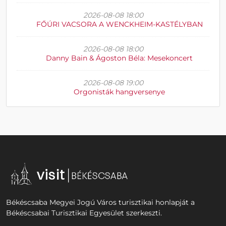
2026-08-08 18:00
FŐÚRI VACSORA A WENCKHEIM-KASTÉLYBAN
2026-08-08 18:00
Danny Bain & Ágoston Béla: Mesekoncert
2026-08-08 19:00
Orgonisták hangversenye
Békéscsaba Megyei Jogú Város turisztikai honlapját a
Békéscsabai Turisztikai Egyesület szerkeszti.