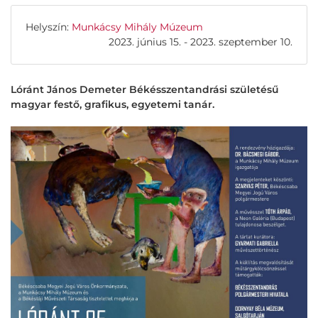
Helyszín:
Munkácsy Mihály Múzeum
2023. június 15. - 2023. szeptember 10.
Lóránt János Demeter Békésszentandrási születésű
magyar festő, grafikus, egyetemi tanár.