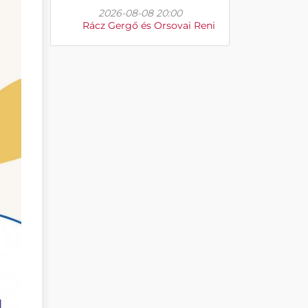
2026-08-08 20:00
Rácz Gergő és Orsovai Reni