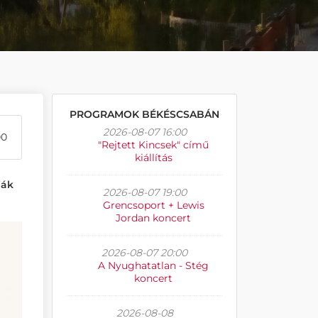
PROGRAMOK BÉKÉSCSABÁN
2026-08-07 16:00
00
"Rejtett Kincsek" című
kiállítás
ják
2026-08-07 19:00
Grencsoport + Lewis
Jordan koncert
2026-08-07 20:00
A Nyughatatlan - Stég
koncert
2026-08-08