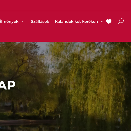
Élmények
Szállások
Kalandok két keréken
NAP