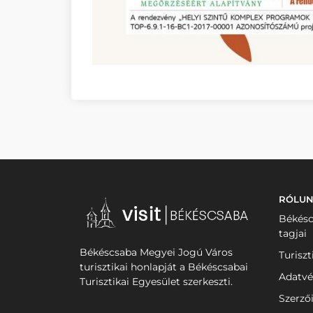
RÓLU
Békésc
tagjai
Békéscsaba Megyei Jogú Város
Turiszt
turisztikai honlapját a Békéscsabai
Adatvé
Turisztikai Egyesület szerkeszti.
Szerző