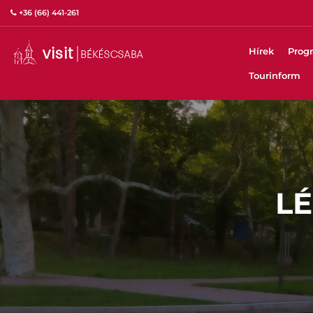
+36 (66) 441-261
Hírek
Prog
Tourinform
LÉ