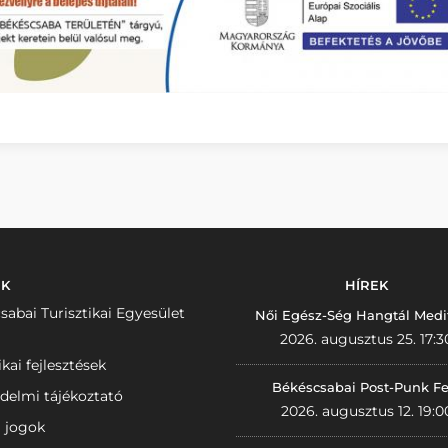
NK
HÍREK
sabai Turisztikai Egyesület
Női Egész-Ség Hangtál Medi
2026. augusztus 25. 17:3
ikai fejlesztések
Békéscsabai Post-Punk Fe
delmi tájékoztató
2026. augusztus 12. 19:0
i jogok