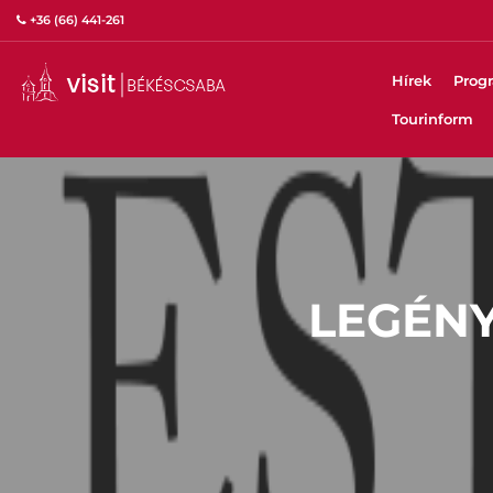
+36 (66) 441-261
Hírek
Prog
Tourinform
LEGÉNY