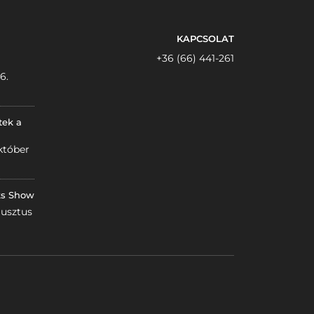
KAPCSOLAT
+36 (66) 441-261
6.
tek a
któber
ks Show
gusztus