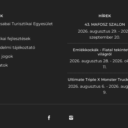
NK
HÍREK
sabai Turisztikai Egyesület
43. MAFOSZ SZALON
2026. augusztus 29. - 202
szeptember 20.
ikai fejlesztések
delmi tájékoztató
Emlékkockák - Fiatal tekinte
világról
i jogok
2026. augusztus 28. - 2026. o
atok
11.
Ultimate Triple X Monster Truc
2026. augusztus 6. - 2026. au
9.