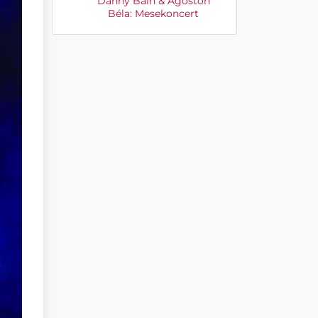
Danny Bain & Ágoston
Béla: Mesekoncert