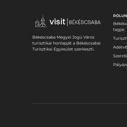
RÓLU
Békésc
tagjai
Békéscsaba Megyei Jogú Város
Turiszt
turisztikai honlapját a Békéscsabai
Adatvé
Turisztikai Egyesület szerkeszti.
Szerző
Pályáz