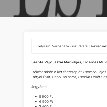
Helyszín: Városháza díszudvara, Békéscsa
Szente Vajk Jászai Mari-díjas, Érdemes Mű
Békéscsabán a két főszereplőt Csomós Lajos és
Bátyai Évát, Papp Barbarát, Csonka Dóráta é
Jegyárak:
5 900 Ft
6 900 Ft
7 400 Ft