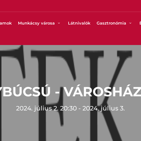
ramok
Munkácsy városa
Látnivalók
Gasztronómia
BÚCSÚ - VÁROSHÁZ
2024. július 2. 20:30 - 2024. július 3.