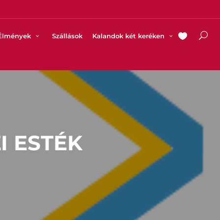
Élmények
Szállások
Kalandok két keréken
I ESTÉK