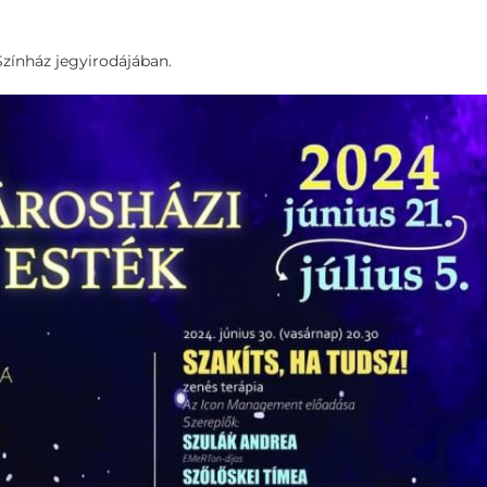
 Színház jegyirodájában.