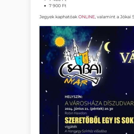
7 900 Ft
Jegyek kaphatóak
ONLINE
, valamint a Jókai