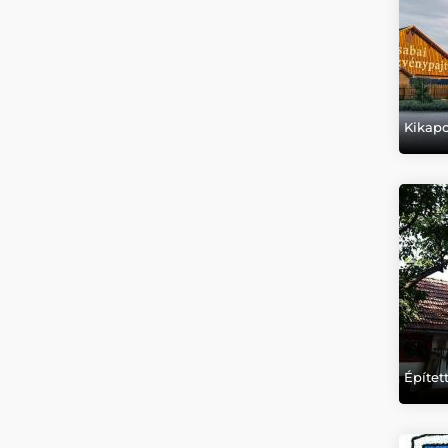
Kikapc
Építet