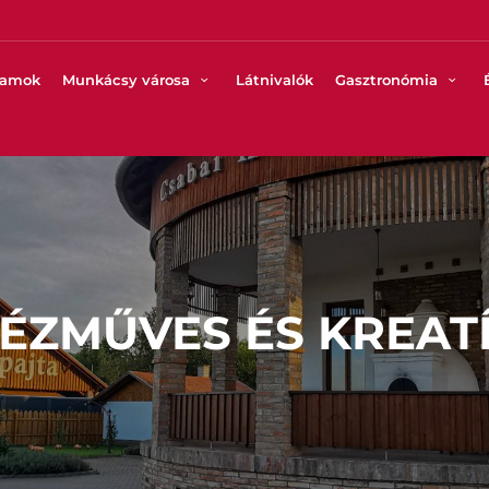
ramok
Munkácsy városa
Látnivalók
Gasztronómia
ÉZMŰVES ÉS KREAT