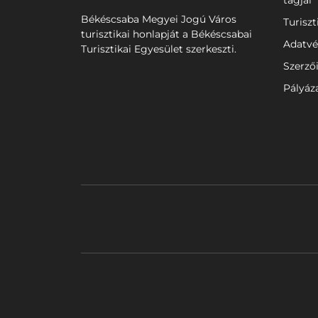
tagjai
Békéscsaba Megyei Jogú Város
Turiszt
turisztikai honlapját a Békéscsabai
Adatvé
Turisztikai Egyesület szerkeszti.
Szerző
Pályáz