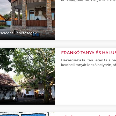
közösségteremtő helyszín. Fő cél
solódási lehetőségek
FRANKÓ TANYA ÉS HAL
+
Békéscsaba külterületén találhat
korabeli tanyát idéző helyszín, a
t örökség