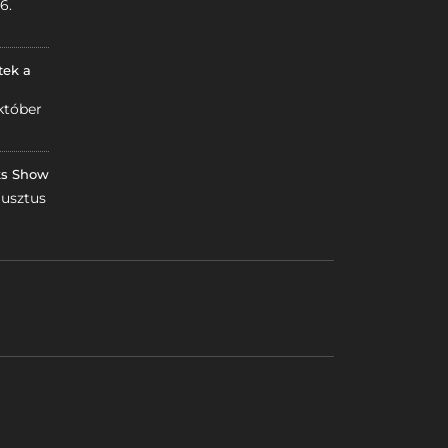
6.
tek a
któber
ks Show
gusztus