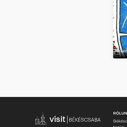
Kikapc
RÓLU
Békésc