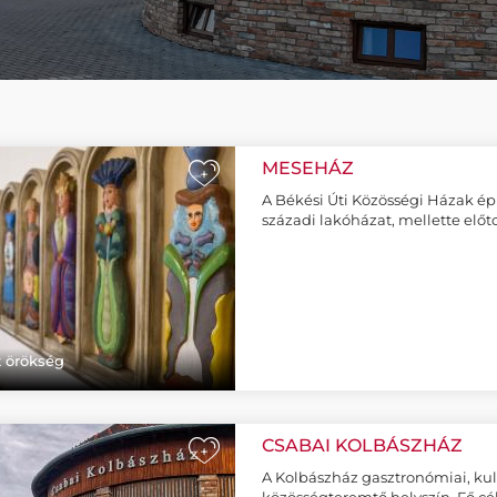
MESEHÁZ
+
A Békési Úti Közösségi Házak é
századi lakóházat, mellette elő
t örökség
CSABAI KOLBÁSZHÁZ
+
A Kolbászház gasztronómiai, kul