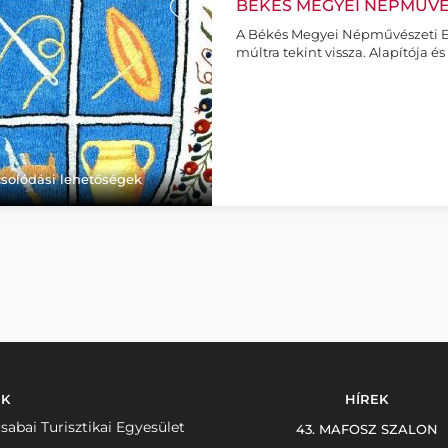
BÉKÉS MEGYEI NÉPMŰVÉ
+
A Békés Megyei Népművészeti Eg
múltra tekint vissza. Alapítója é
solódási lehetőségek
NK
HÍREK
sabai Turisztikai Egyesület
43. MAFOSZ SZALON