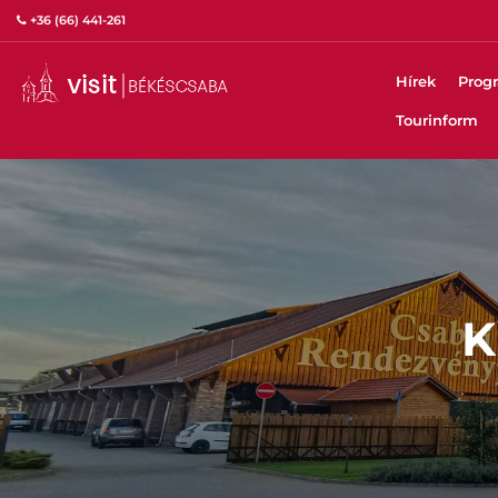
+36 (66) 441-261
Hírek
Prog
Tourinform
K