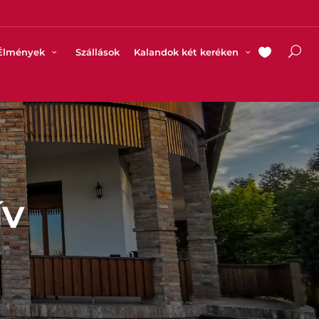
Élmények
Szállások
Kalandok két keréken
ÍV