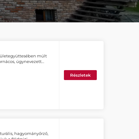
pületegyüttesében múlt
tornácos, úgynevezett…
Részletek
turális, hagyományőrző,