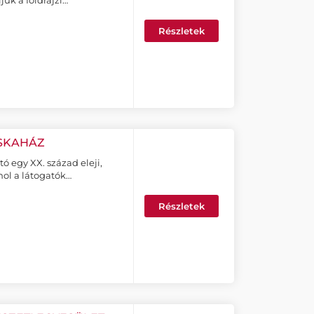
juk a földrajzi…
Részletek
USKAHÁZ
ó egy XX. század eleji,
hol a látogatók…
Részletek