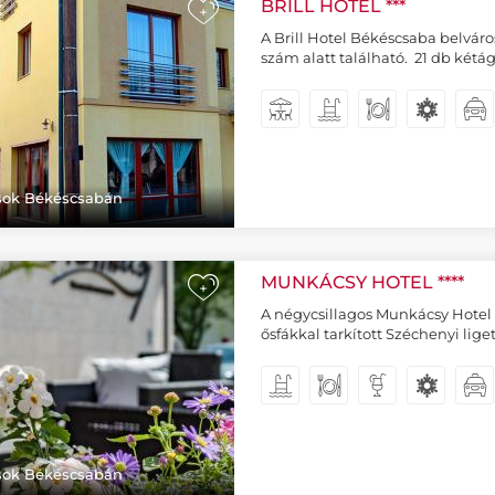
BRILL HOTEL ***
+
A Brill Hotel Békéscsaba belváro
szám alatt található. 21 db kétá
ások Békéscsabán
MUNKÁCSY HOTEL ****
+
A négycsillagos Munkácsy Hotel
ősfákkal tarkított Széchenyi lige
ások Békéscsabán