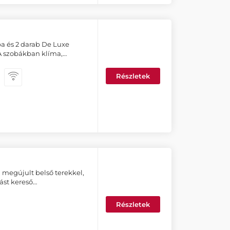
ba és 2 darab De Luxe
.A szobákban klíma,…
Részletek
megújult belső terekkel,
lást kereső…
Részletek