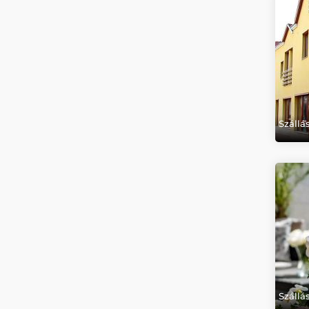
Száll
Száll