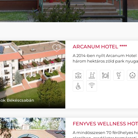
ARCANUM HOTEL ****
+
A 2014-ben nyílt Arcanum Hotel a
három hektáros zöld park nyuga
ások Békéscsabán
FENYVES WELLNESS HOTE
+
A mindösszesen 70 férőhelyes ho