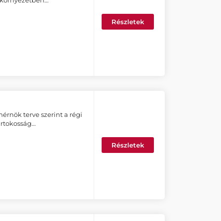
i környezetben…
Részletek
érnök terve szerint a régi
irtokosság…
Részletek