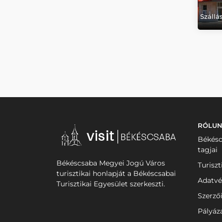
Száll
RÓLU
Békésc
tagjai
Békéscsaba Megyei Jogú Város
Turiszt
turisztikai honlapját a Békéscsabai
Adatvé
Turisztikai Egyesület szerkeszti.
Szerző
Pályáz