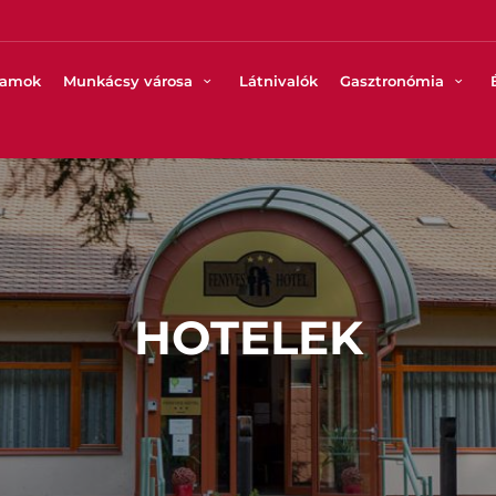
ramok
Munkácsy városa
Látnivalók
Gasztronómia
HOTELEK