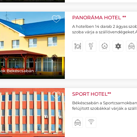
PANORÁMA HOTEL **
+
A hotelben 14 darab 2 ágyas szo
szoba várja a szállóvendégeket
ások Békéscsabán
SPORT HOTEL**
+
Békéscsabán a Sportcsarnokban 
felújított szobákkal várják a szál