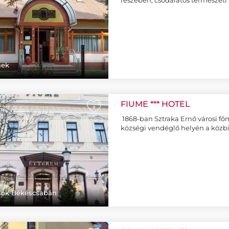
részében, csodálatos természet
mek
FIUME *** HOTEL
+
1868-ban Sztraka Ernő városi főm
községi vendéglő helyén a közb
ások Békéscsabán