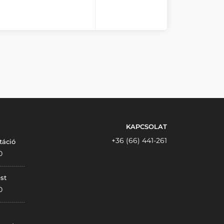
KAPCSOLAT
+36 (66) 441-261
táció
0
st
0