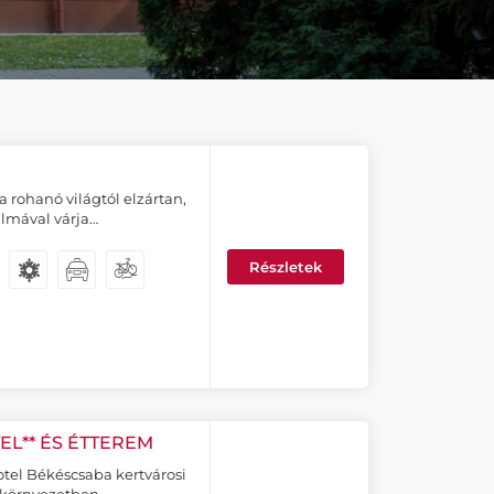
 rohanó világtól elzártan,
lmával várja…
Részletek
L** ÉS ÉTTEREM
tel Békéscsaba kertvárosi