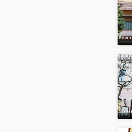
Étter
Száll