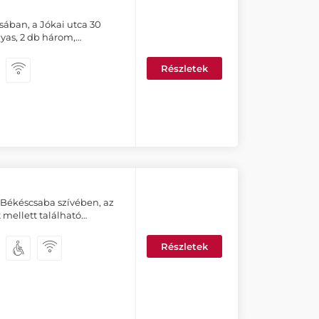
sában, a Jókai utca 30
gyas, 2 db három,…
Részletek
 Békéscsaba szívében, az
t mellett található…
Részletek