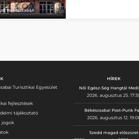
ások Békéscsabán
NK
HÍREK
sabai Turisztikai Egyesület
Női Egész-Ség Hangtál Medi
2026. augusztus 25. 17:3
ikai fejlesztések
Békéscsabai Post-Punk Fe
delmi tájékoztató
2026. augusztus 12. 19:0
i jogok
atok
Szedd magad előszüret