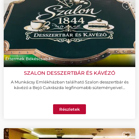
+
Éttermek Békéscsabán
SZALON DESSZERTBÁR ÉS KÁVÉZÓ
A Munkácsy Emlékházban található Szalon desszertbár és
kávézó a Bejó Cukrászda legfinomabb süteményeivel…
Részletek
+