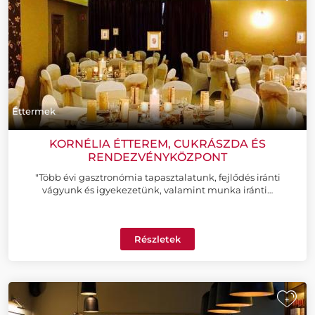
Éttermek
KORNÉLIA ÉTTEREM, CUKRÁSZDA ÉS
RENDEZVÉNYKÖZPONT
"Több évi gasztronómia tapasztalatunk, fejlődés iránti
vágyunk és igyekezetünk, valamint munka iránti…
Részletek
+