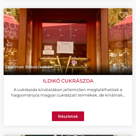
+
Éttermek Békéscsabán
ILDIKÓ CUKRÁSZDA
A cukrászda kínálatában jellemzően megtalálhatóak a
hagyományos magyar cukrászati termékek, de kínálnak…
Részletek