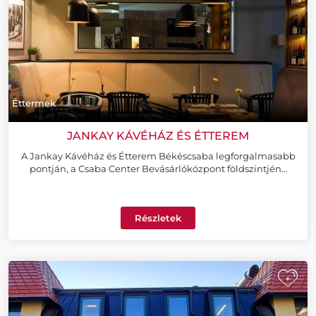
Éttermek
JANKAY KÁVÉHÁZ ÉS ÉTTEREM
A Jankay Kávéház és Étterem Békéscsaba legforgalmasabb
pontján, a Csaba Center Bevásárlóközpont földszintjén…
Részletek
+