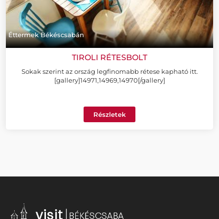
Éttermek Békéscsabán
TIROLI RÉTESBOLT
Sokak szerint az ország legfinomabb rétese kapható itt.
[gallery]14971,14969,14970[/gallery]
Részletek