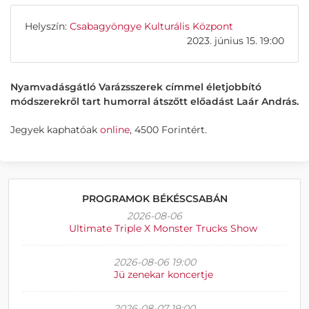
Helyszín:
Csabagyöngye Kulturális Központ
2023. június 15. 19:00
Nyamvadásgátló Varázsszerek címmel életjobbító
módszerekről tart humorral átszőtt előadást Laár András.
Jegyek kaphatóak
online
, 4500 Forintért.
PROGRAMOK BÉKÉSCSABÁN
2026-08-06
Ultimate Triple X Monster Trucks Show
2026-08-06 19:00
Jü zenekar koncertje
2026-08-07 19:00