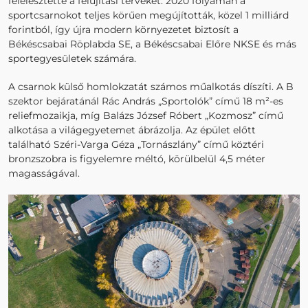
felélesztette a felújítási terveket. 2020 folyamán a
sportcsarnokot teljes körűen megújították, közel 1 milliárd
forintból, így újra modern környezetet biztosít a
Békéscsabai Röplabda SE, a Békéscsabai Előre NKSE és más
sportegyesületek számára.
A csarnok külső homlokzatát számos műalkotás díszíti. A B
szektor bejáratánál Rác András „Sportolók” című 18 m²-es
reliefmozaikja, míg Balázs József Róbert „Kozmosz” című
alkotása a világegyetemet ábrázolja. Az épület előtt
található Széri-Varga Géza „Tornászlány” című köztéri
bronzszobra is figyelemre méltó, körülbelül 4,5 méter
magasságával.