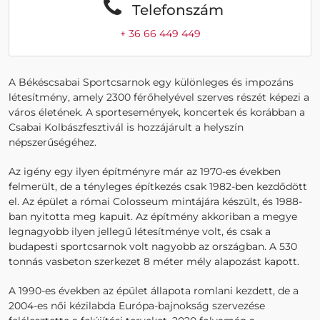
Telefonszám
+ 36 66 449 449
A Békéscsabai Sportcsarnok egy különleges és impozáns
létesítmény, amely 2300 férőhelyével szerves részét képezi a
város életének. A sportesemények, koncertek és korábban a
Csabai Kolbászfesztivál is hozzájárult a helyszín
népszerűségéhez.
Az igény egy ilyen építményre már az 1970-es években
felmerült, de a tényleges építkezés csak 1982-ben kezdődött
el. Az épület a római Colosseum mintájára készült, és 1988-
ban nyitotta meg kapuit. Az építmény akkoriban a megye
legnagyobb ilyen jellegű létesítménye volt, és csak a
budapesti sportcsarnok volt nagyobb az országban. A 530
tonnás vasbeton szerkezet 8 méter mély alapozást kapott.
A 1990-es években az épület állapota romlani kezdett, de a
2004-es női kézilabda Európa-bajnokság szervezése