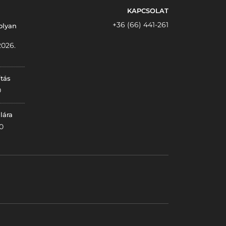
KAPCSOLAT
+36 (66) 441-261
olyan
2026.
ítás
0
lára
0