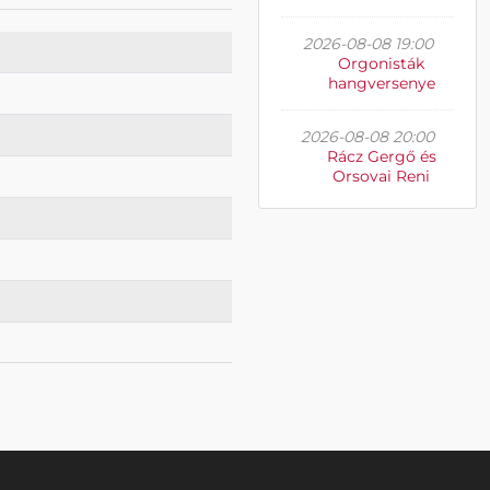
2026-08-08 19:00
Orgonisták
hangversenye
2026-08-08 20:00
Rácz Gergő és
Orsovai Reni