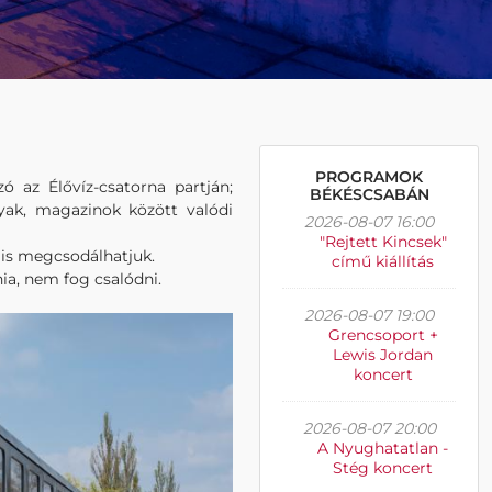
PROGRAMOK
ó az Élővíz-csatorna partján;
BÉKÉSCSABÁN
gyak, magazinok között valódi
2026-08-07 16:00
"Rejtett Kincsek"
t is megcsodálhatjuk.
című kiállítás
ia, nem fog csalódni.
2026-08-07 19:00
Grencsoport +
Lewis Jordan
koncert
2026-08-07 20:00
A Nyughatatlan -
Stég koncert