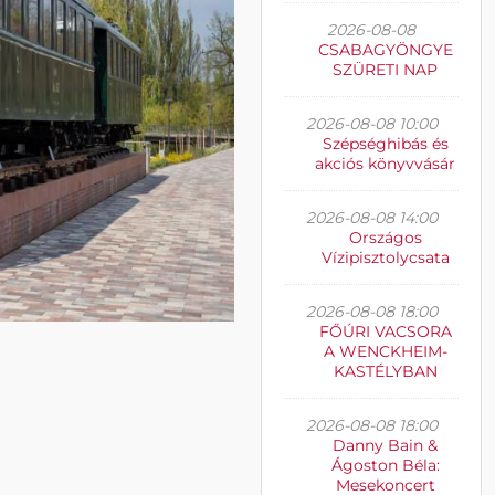
2026-08-08
CSABAGYÖNGYE
SZÜRETI NAP
2026-08-08 10:00
Szépséghibás és
akciós könyvvásár
2026-08-08 14:00
Országos
Vízipisztolycsata
2026-08-08 18:00
FŐÚRI VACSORA
A WENCKHEIM-
KASTÉLYBAN
2026-08-08 18:00
Danny Bain &
Ágoston Béla:
Mesekoncert