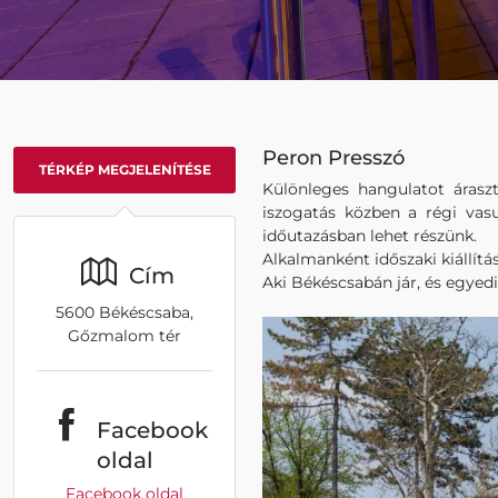
Peron Presszó
TÉRKÉP MEGJELENÍTÉSE
Különleges hangulatot áraszt
iszogatás közben a régi vasu
időutazásban lehet részünk.
Alkalmanként időszaki kiállítá
Cím
Aki Békéscsabán jár, és egyed
5600 Békéscsaba,
Gőzmalom tér
Facebook
oldal
Facebook oldal