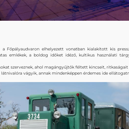
 a Főpályaudvaron elhelyezett vonatban kialakított kis pressz
tas emlékek, a boldog időket idéző, kultikus használati tár
sokat szerveznek, ahol magángyűjtők féltett kincseit, ritkaságai
i látnivalóra vágyik, annak mindenképpen érdemes ide ellátogatn