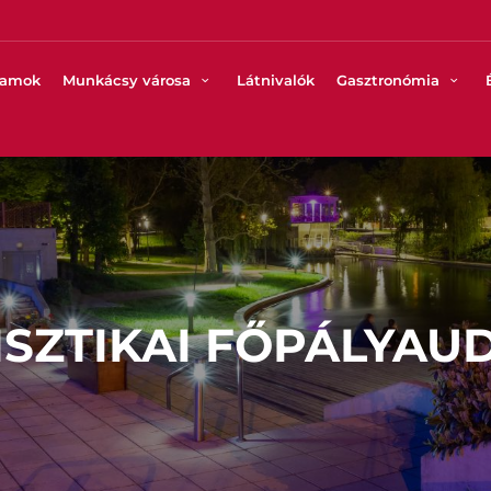
ramok
Munkácsy városa
Látnivalók
Gasztronómia
ISZTIKAI FŐPÁLYAU