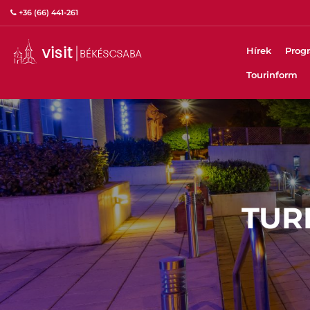
+36 (66) 441-261
Hírek
Prog
Tourinform
TUR