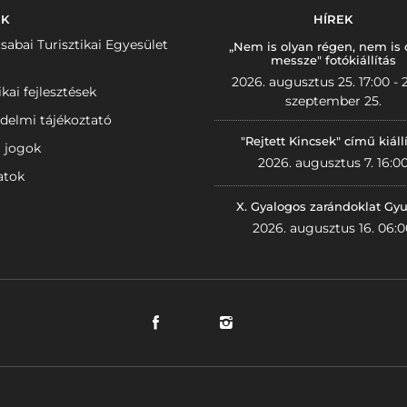
NK
HÍREK
sabai Turisztikai Egyesület
„Nem is olyan régen, nem is 
messze" fotókiállítás
2026. augusztus 25. 17:00 - 
ikai fejlesztések
szeptember 25.
delmi tájékoztató
"Rejtett Kincsek" című kiáll
i jogok
2026. augusztus 7. 16:0
atok
X. Gyalogos zarándoklat Gyu
2026. augusztus 16. 06:0