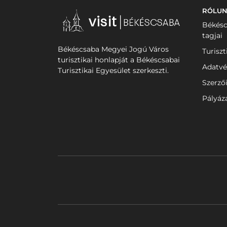
RÓLU
Békésc
tagjai
Békéscsaba Megyei Jogú Város
Turiszt
turisztikai honlapját a Békéscsabai
Adatvé
Turisztikai Egyesület szerkeszti.
Szerző
Pályáz