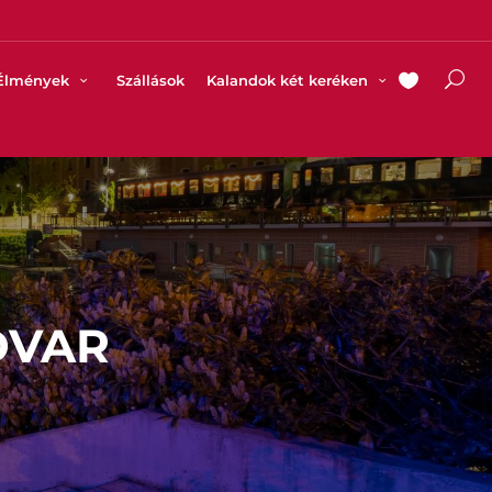
Élmények
Szállások
Kalandok két keréken
DVAR