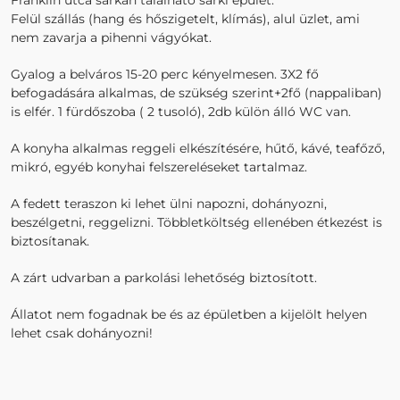
Franklin utca sarkán található sarki épület.
Felül szállás (hang és hőszigetelt, klímás), alul üzlet, ami
nem zavarja a pihenni vágyókat.
Gyalog a belváros 15-20 perc kényelmesen. 3X2 fő
befogadására alkalmas, de szükség szerint+2fő (nappaliban)
is elfér. 1 fürdőszoba ( 2 tusoló), 2db külön álló WC van.
A konyha alkalmas reggeli elkészítésére, hűtő, kávé, teafőző,
mikró, egyéb konyhai felszereléseket tartalmaz.
A fedett teraszon ki lehet ülni napozni, dohányozni,
beszélgetni, reggelizni. Többletköltség ellenében étkezést is
biztosítanak.
A zárt udvarban a parkolási lehetőség biztosított.
Állatot nem fogadnak be és az épületben a kijelölt helyen
lehet csak dohányozni!