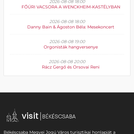
2026-08-08 18:00
FŐÚRI VACSORA A WENCKHEIM-KASTÉLYBAN
2026-08-08 18:00
Danny Bain & Ágoston Béla: Mesekoncert
2026-08-08 19:00
Orgonisták hangversenye
2026-08-08 20:00
Rácz Gergő és Orsovai Reni
Békéscsaba Megyei Jogú Város turisztikai honlapját a