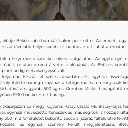
l, elődje Békéscsaba bombázásakor pusztult el. Az eredeti, ugya
 kissé távolabb helyezkedett el, pontosan ott, ahol a mostani 
ék a helyi római katolikus hívek szolgálatára. Az egytornyú,
r épült, miután e rend átvette a plébániát. Az 1944-es bombázá
plom pedig életveszélyessé vált.
3 folyamán készült el széles társadalmi és egyházi összefog
roly ihlette harangtornyának a tetőgerinc és a toronysisak kö
k láthatóvá a nagyobb, 500 kg-os, Gombos Miklós harangöntő mes
lyében 1930-ban készített harang.
 ritkaságszámba megy, ugyanis Patay László Munkácsy-díjas fe
nyai, egyházi művészettörténészek és más segítők is hozzájárult
gy 500 m 2 falfelületet beborító secco-t (száraz falfelületre felvit
, közéleti és egyházi személy került megjelenítésre, ille