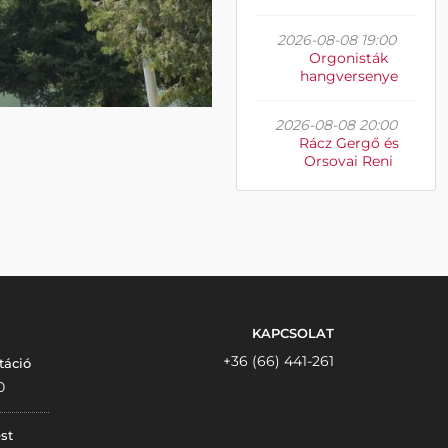
2026-08-08 19:00
Orgonisták
hangversenye
2026-08-08 20:00
Rácz Gergő és
Orsovai Reni
KAPCSOLAT
+36 (66) 441-261
táció
0
st