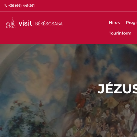
+36 (66) 441-261
Hírek
Prog
Tourinform
JÉZU