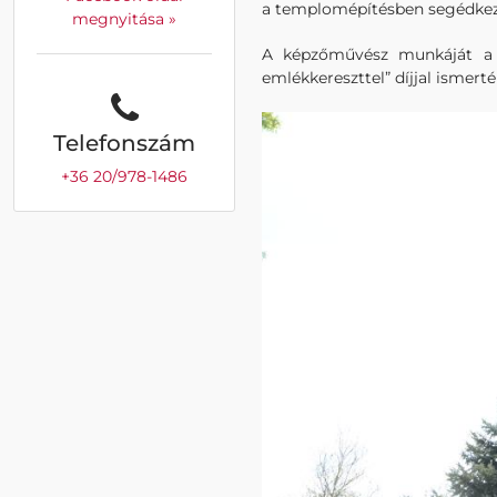
a templomépítésben segédkezt
megnyitása »
A képzőművész munkáját a V
emlékkereszttel” díjjal ismerték
Telefonszám
+36 20/978-1486