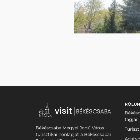
RÓLU
Békésc
tagjai
Békéscsaba Megyei Jogú Város
Turiszt
turisztikai honlapját a Békéscsabai
Adatvé