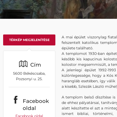
A mai épület viszonylag fiata
TÉRKÉP MEGJELENÍTÉSE
felszentelt katolikus templom
épülete található.
A templomot 1930-ban épített
később kis kapucinus kolosto
Cím
kolostor megsemmisült, a tem
A jelenlegi épület 1992-199
5600 Békéscsaba,
különlegessége, hogy a Kós Ká
Pozsonyi u. 25.
harangláb esetében, így váli
a kisebb, Szlezák László műhe
A templom belső díszítése is
Facebook
de ehhez pályatársai, tanítvá
oldal
alatt készítette el azt a minte
ismert bibliai, történelmi
Facebook oldal