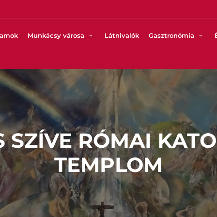
ramok
Munkácsy városa
Látnivalók
Gasztronómia
S SZÍVE RÓMAI KATO
TEMPLOM