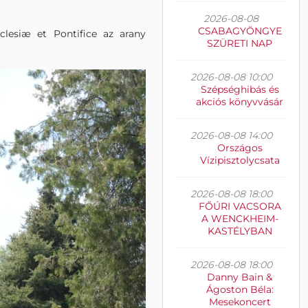
2026-08-08
CSABAGYÖNGYE
lesiæ et Pontifice az arany
SZÜRETI NAP
2026-08-08 10:00
Szépséghibás és
akciós könyvvásár
2026-08-08 14:00
Országos
Vízipisztolycsata
2026-08-08 18:00
FŐÚRI VACSORA
A WENCKHEIM-
KASTÉLYBAN
2026-08-08 18:00
Danny Bain &
Ágoston Béla:
Mesekoncert