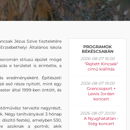
ncsak Jézus Szíve tiszteletére
PROGRAMOK
Erzsébethelyi Általános Iskola
BÉKÉSCSABÁN
2026-08-07 16:00
 neoromán stílusú épület mögé
"Rejtett Kincsek"
s e területet is érintette, a
című kiállítás
ás eredményeként. Építészeti
2026-08-07 19:00
zé eső része nyitott, mint egy
Grencsoport +
ter által 1999-ben öntött, és
Lewis Jordan
koncert
stőművész tervezte nagyrészt,
2026-08-07 20:00
ak. Négy tanítványával 3 hónap
A Nyughatatlan -
t díszítő festés), amelyben 530,
Stég koncert
tve azoknak a portréi, akik