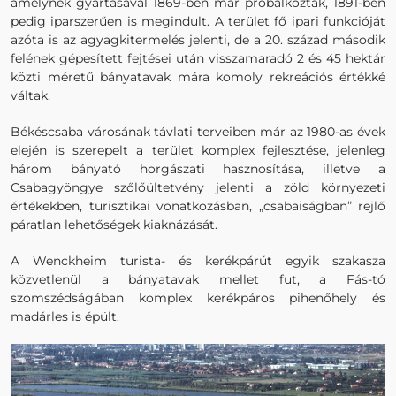
amelynek gyártásával 1869-ben már próbálkoztak, 1891-ben
pedig iparszerűen is megindult. A terület fő ipari funkcióját
azóta is az agyagkitermelés jelenti, de a 20. század második
felének gépesített fejtései után visszamaradó 2 és 45 hektár
közti méretű bányatavak mára komoly rekreációs értékké
váltak.
Békéscsaba városának távlati terveiben már az 1980-as évek
elején is szerepelt a terület komplex fejlesztése, jelenleg
három bányató horgászati hasznosítása, illetve a
Csabagyöngye szőlőültetvény jelenti a zöld környezeti
értékekben, turisztikai vonatkozásban, „csabaiságban” rejlő
páratlan lehetőségek kiaknázását.
A Wenckheim turista- és kerékpárút egyik szakasza
közvetlenül a bányatavak mellet fut, a Fás-tó
szomszédságában komplex kerékpáros pihenőhely és
madárles is épült.