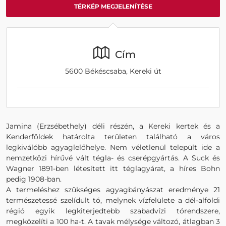
TÉRKÉP MEGJELENÍTÉSE
Cím
5600 Békéscsaba, Kereki út
Jamina (Erzsébethely) déli részén, a Kereki kertek és a
Kenderföldek határolta területen található a város
legkiválóbb agyaglelőhelye. Nem véletlenül települt ide a
nemzetközi hírűvé vált tégla- és cserépgyártás. A Suck és
Wagner 1891-ben létesített itt téglagyárat, a híres Bohn
pedig 1908-ban.
A termeléshez szükséges agyagbányászat eredménye 21
természetessé szelídült tó, melynek vízfelülete a dél-alföldi
régió egyik legkiterjedtebb szabadvízi tórendszere,
megközelíti a 100 ha-t. A tavak mélysége változó, átlagban 3