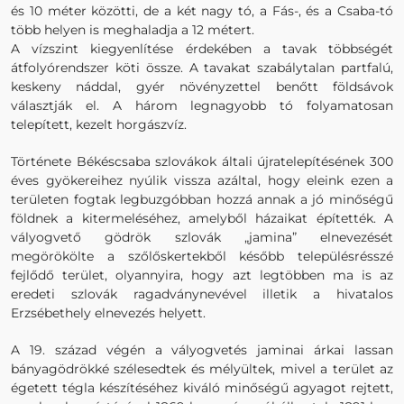
és 10 méter közötti, de a két nagy tó, a Fás-, és a Csaba-tó
több helyen is meghaladja a 12 métert.
A vízszint kiegyenlítése érdekében a tavak többségét
átfolyórendszer köti össze. A tavakat szabálytalan partfalú,
keskeny náddal, gyér növényzettel benőtt földsávok
választják el. A három legnagyobb tó folyamatosan
telepített, kezelt horgászvíz.
Története Békéscsaba szlovákok általi újratelepítésének 300
éves gyökereihez nyúlik vissza azáltal, hogy eleink ezen a
területen fogtak legbuzgóbban hozzá annak a jó minőségű
földnek a kitermeléséhez, amelyből házaikat építették. A
vályogvető gödrök szlovák „jamina” elnevezését
megörökölte a szőlőskertekből később településrésszé
fejlődő terület, olyannyira, hogy azt legtöbben ma is az
eredeti szlovák ragadványnevével illetik a hivatalos
Erzsébethely elnevezés helyett.
A 19. század végén a vályogvetés jaminai árkai lassan
bányagödrökké szélesedtek és mélyültek, mivel a terület az
égetett tégla készítéséhez kiváló minőségű agyagot rejtett,