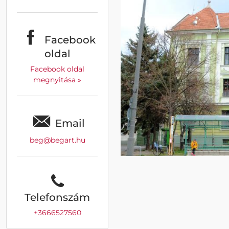
Facebook
oldal
Facebook oldal
megnyitása »
Email
beg@begart.hu
Telefonszám
+3666527560