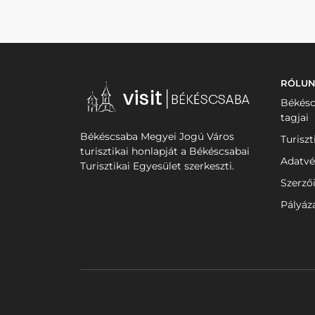
RÓLU
Békésc
tagjai
Békéscsaba Megyei Jogú Város
Turiszt
turisztikai honlapját a Békéscsabai
Adatvé
Turisztikai Egyesület szerkeszti.
Szerző
Pályáz