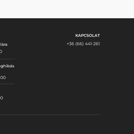
KAPCSOLAT
+36 (66) 441-261
lára
0
éghibás
:00
00