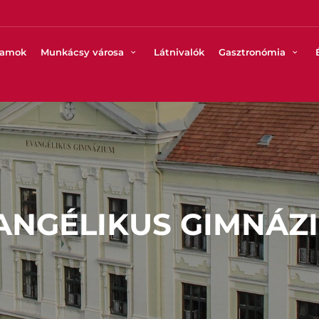
ramok
Munkácsy városa
Látnivalók
Gasztronómia
ANGÉLIKUS GIMNÁZ