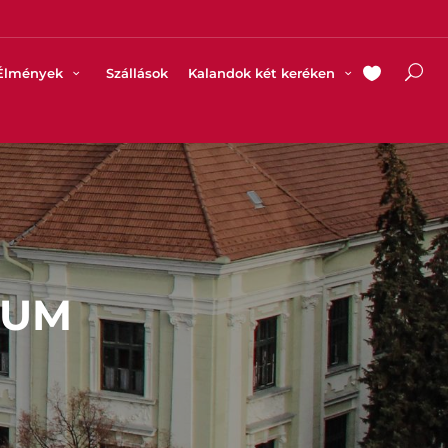
Élmények
Szállások
Kalandok két keréken
IUM