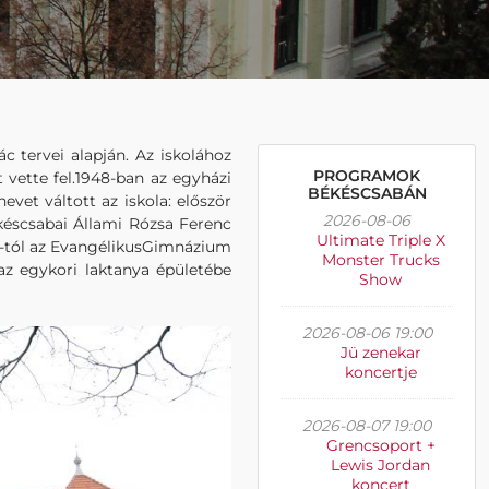
 tervei alapján. Az iskolához
PROGRAMOK
vette fel.1948-ban az egyházi
BÉKÉSCSABÁN
vet váltott az iskola: először
2026-08-06
éscsabai Állami Rózsa Ferenc
Ultimate Triple X
993-tól az EvangélikusGimnázium
Monster Trucks
 egykori laktanya épületébe
Show
2026-08-06 19:00
Jü zenekar
koncertje
2026-08-07 19:00
Grencsoport +
Lewis Jordan
koncert