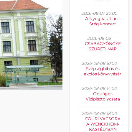
2026-08-07 20:00
A Nyughatatlan -
Stég koncert
2026-08-08
CSABAGYÖNGYE
SZÜRETI NAP
2026-08-08 10:00
Szépséghibás és
akciós könyvvásár
2026-08-08 14:00
Országos
Vízipisztolycsata
2026-08-08 18:00
FŐÚRI VACSORA
A WENCKHEIM-
KASTÉLYBAN