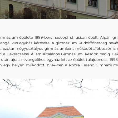
mnázium épülete 1899-ben, neocopf stílusban épült, Alpár Ignác
evangélikus egyház kérésére. A gimnázium Rudolffőherceg nevét 
lt, ezután négyosztályos gimnáziumként működött.Többször is ne
d a Békéscsabai ÁllamiÁltalános Gimnázium, később pedig Bék
s után újra az evangélikus egyház lett az épület tulajdonosa, 1
m egy helyen működött. 1994-ben a Rózsa Ferenc Gimnáziumaz