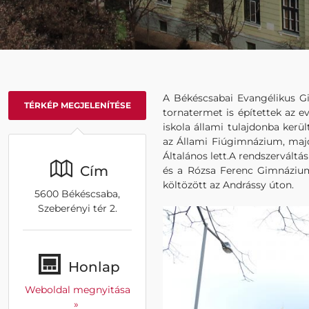
A Békéscsabai Evangélikus Gi
TÉRKÉP MEGJELENÍTÉSE
tornatermet is építettek az 
iskola állami tulajdonba kerü
az Állami Fiúgimnázium, maj
Általános lett.A rendszerváltá
Cím
és a Rózsa Ferenc Gimnáziu
költözött az Andrássy úton.
5600 Békéscsaba,
Szeberényi tér 2.
Honlap
Weboldal megnyitása
»