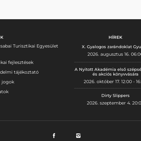
NK
HÍREK
sabai Turisztikai Egyesület
X. Gyalogos zarándoklat Gyu
2026. augusztus 16. 06:0
ikai fejlesztések
A Nyitott Akadémia első széps
delmi tájékoztató
és akciós könyvvására
2026. október 17. 12:00 - 16
i jogok
atok
Dirty Slippers
2026. szeptember 4. 20: