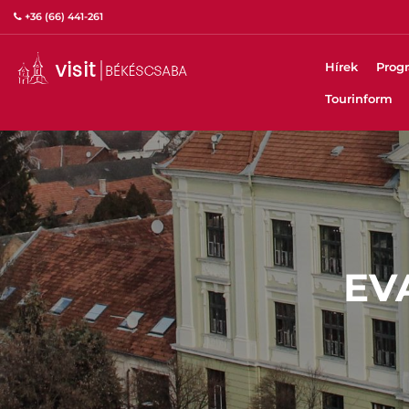
+36 (66) 441-261
Hírek
Prog
Tourinform
EV