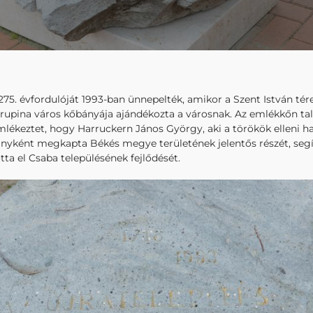
75. évfordulóját 1993-ban ünnepelték, amikor a Szent István tére
Krupina város kőbányája ajándékozta a városnak. Az emlékkőn talá
mlékeztet, hogy Harruckern János György, aki a törökök elleni h
ányként megkapta Békés megye területének jelentős részét, segít
otta el Csaba településének fejlődését.