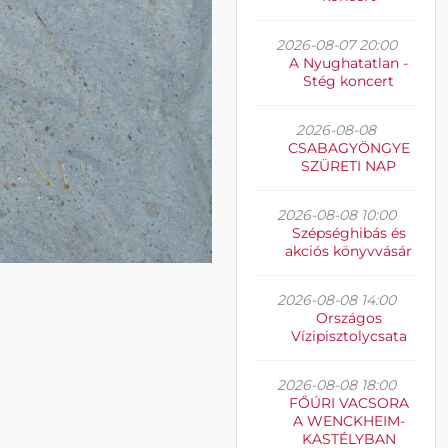
2026-08-07 20:00
A Nyughatatlan -
Stég koncert
2026-08-08
CSABAGYÖNGYE
SZÜRETI NAP
2026-08-08 10:00
Szépséghibás és
akciós könyvvásár
2026-08-08 14:00
Országos
Vízipisztolycsata
2026-08-08 18:00
FŐÚRI VACSORA
A WENCKHEIM-
KASTÉLYBAN