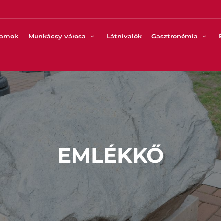
ramok
Munkácsy városa
Látnivalók
Gasztronómia
EMLÉKKŐ