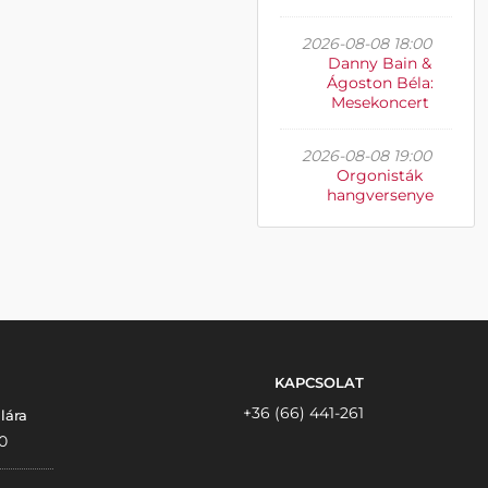
2026-08-08 18:00
Danny Bain &
Ágoston Béla:
Mesekoncert
2026-08-08 19:00
Orgonisták
hangversenye
KAPCSOLAT
+36 (66) 441-261
lára
0