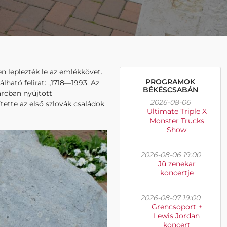
n leplezték le az emlékkövet.
PROGRAMOK
lható felirat: „1718—1993. Az
BÉKÉSCSABÁN
arcban nyújtott
2026-08-06
ette az első szlovák családok
Ultimate Triple X
Monster Trucks
Show
2026-08-06 19:00
Jü zenekar
koncertje
2026-08-07 19:00
Grencsoport +
Lewis Jordan
koncert