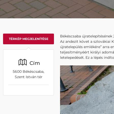
Békéscsaba újratelepítésének 2
TÉRKÉP MEGJELENÍTÉSE
Az andezit követ a szlovákiai 
újratelepülés emlékére” arra e
teljesítményéért királyi adom
letelepedését. Ez a lépés indít
Cím
5600 Békéscsaba,
Szent István tér