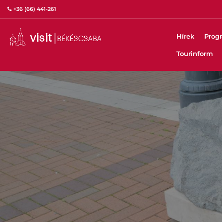
+36 (66) 441-261
Hírek
Prog
Tourinform