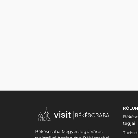
RÓLU
Békésc
tagjai
Békéscsaba Megyei Jogú Város
Turiszt