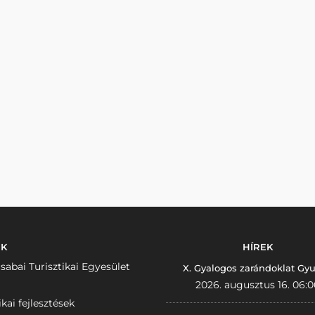
NK
HÍREK
sabai Turisztikai Egyesület
X. Gyalogos zarándoklat Gyu
2026. augusztus 16. 06:0
ikai fejlesztések