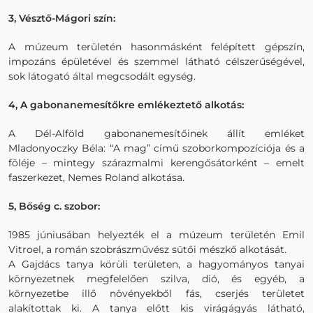
3, Vésztő-Mágori szín:
A múzeum területén hasonmásként felépített gépszín,
impozáns épületével és szemmel látható célszerűségével,
sok látogató által megcsodált egység.
4, A gabonanemesítőkre emlékeztető alkotás:
A Dél-Alföld gabonanemesítőinek állít emléket
Mladonyoczky Béla: “A mag” című szoborkompozíciója és a
föléje – mintegy szárazmalmi kerengősátorként – emelt
faszerkezet, Nemes Roland alkotása.
5, Bőség c. szobor:
1985 júniusában helyezték el a múzeum területén Emil
Vitroel, a román szobrászművész sütői mészkő alkotását.
A Gajdács tanya körüli területen, a hagyományos tanyai
környezetnek megfelelően szilva, dió, és egyéb, a
környezetbe illő növényekből fás, cserjés területet
alakítottak ki. A tanya előtt kis virágágyás látható,