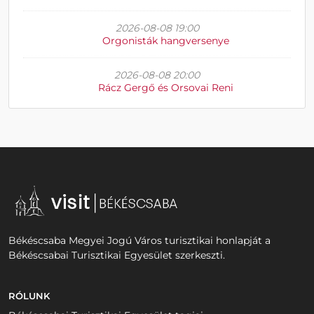
2026-08-08 19:00
Orgonisták hangversenye
2026-08-08 20:00
Rácz Gergő és Orsovai Reni
Békéscsaba Megyei Jogú Város turisztikai honlapját a
Békéscsabai Turisztikai Egyesület szerkeszti.
RÓLUNK