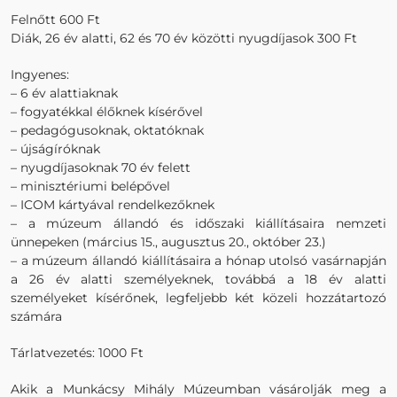
Felnőtt 600 Ft
Diák, 26 év alatti, 62 és 70 év közötti nyugdíjasok 300 Ft
Ingyenes:
– 6 év alattiaknak
– fogyatékkal élőknek kísérővel
– pedagógusoknak, oktatóknak
– újságíróknak
– nyugdíjasoknak 70 év felett
– minisztériumi belépővel
– ICOM kártyával rendelkezőknek
– a múzeum állandó és időszaki kiállításaira nemzeti
ünnepeken (március 15., augusztus 20., október 23.)
– a múzeum állandó kiállításaira a hónap utolsó vasárnapján
a 26 év alatti személyeknek, továbbá a 18 év alatti
személyeket kísérőnek, legfeljebb két közeli hozzátartozó
számára
Tárlatvezetés: 1000 Ft
Akik a Munkácsy Mihály Múzeumban vásárolják meg a