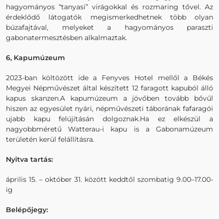
hagyományos “tanyasi” virágokkal és rozmaring tővel. Az
érdeklődő látogatók megismerkedhetnek több olyan
búzafajtával, melyeket a hagyományos paraszti
gabonatermesztésben alkalmaztak.
6, Kapumúzeum
2023-ban költözött ide a Fenyves Hotel mellől a Békés
Megyei Népművészet által készített 12 faragott kapuból álló
kapus skanzen.A kapumúzeum a jövőben tovább bővűl
hiszen az egyesület nyári, népművészeti táborának fafaragói
ujabb kapu felújításán dolgoznak.Ha ez elkészül a
nagyobbméretű Watterau-i kapu is a Gabonamúzeum
területén kerül felállításra.
Nyitva tartás:
április 15. – október 31. között keddtől szombatig 9.00–17.00-
ig
Belépőjegy: