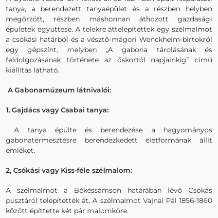
tanya, a berendezett tanyaépület és a részben helyben
megőrzött, részben máshonnan áthozott gazdasági
épületek együttese. A telekre áttelepítettek egy szélmalmot
a csókási határból és a vésztő-mágori Wenckheim-birtokról
egy gépszínt, melyben „A gabona tárolásának és
feldolgozásának története az őskortól napjainkig” című
kiállítás látható.
A Gabonamúzeum látnivalói:
1, Gajdács vagy Csabai tanya:
A tanya épülte és berendezése a hagyományos
gabonatermesztésre berendezkedett életformának állít
emléket.
2, Csókási vagy Kiss-féle szélmalom:
A szélmalmot a Békéssámson határában lévő Csókás
pusztáról telepítették át. A szélmalmot Vajnai Pál 1856-1860
között építtette két pár malomkőre.