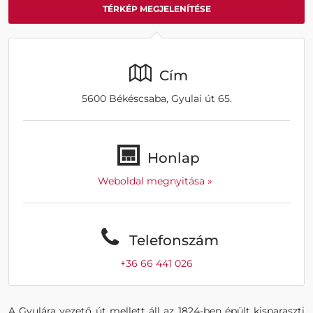
TÉRKÉP MEGJELENÍTÉSE
Cím
5600 Békéscsaba, Gyulai út 65.
Honlap
Weboldal megnyitása »
Telefonszám
+36 66 441 026
A Gyulára vezető út mellett áll az 1824-ben épült kisparaszti