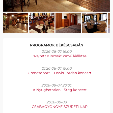
PROGRAMOK BÉKÉSCSABÁN
2026-08-07 16:00
"Rejtett Kincsek" című kiállítás
2026-08-07 19:00
Grencsoport + Lewis Jordan koncert
2026-08-07 20:00
A Nyughatatlan - Stég koncert
2026-08-08
CSABAGYÖNGYE SZÜRETI NAP