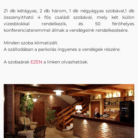
21 db kétágyas, 2 db három, 1 db négyágyas szobával,1 db
összenyitható 4 fős családi szobával, mely két külön
vizesblokkal rendelkezik, és 50 férőhelyes
konferenciateremmel állnak a vendégeink rendelkezésére.
Minden szoba klimatizált.
A szállodában a parkolás ingyenes a vendégek részére.
A szobaárak
EZEN
a linken olvashatóak.