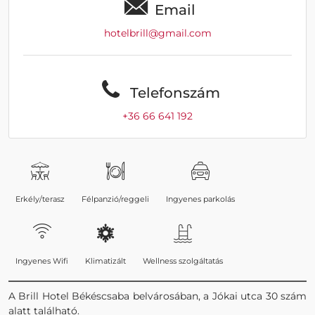
Email
hotelbrill@gmail.com
Telefonszám
+36 66 641 192
Erkély/terasz
Félpanzió/reggeli
Ingyenes parkolás
Ingyenes Wifi
Klimatizált
Wellness szolgáltatás
A Brill Hotel Békéscsaba belvárosában, a Jókai utca 30 szám
alatt található.