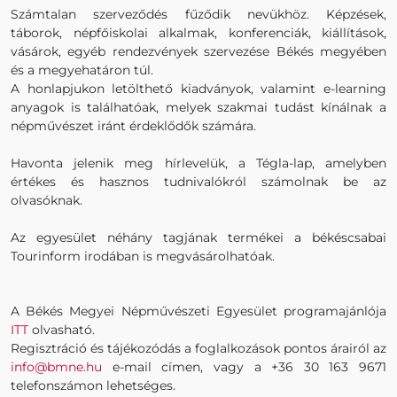
Számtalan szerveződés fűződik nevükhöz. Képzések,
táborok, népfőiskolai alkalmak, konferenciák, kiállítások,
vásárok, egyéb rendezvények szervezése Békés megyében
és a megyehatáron túl.
A honlapjukon letölthető kiadványok, valamint e-learning
anyagok is találhatóak, melyek szakmai tudást kínálnak a
népművészet iránt érdeklődők számára.
Havonta jelenik meg hírlevelük, a Tégla-lap, amelyben
értékes és hasznos tudnivalókról számolnak be az
olvasóknak.
Az egyesület néhány tagjának termékei a békéscsabai
Tourinform irodában is megvásárolhatóak.
A Békés Megyei Népművészeti Egyesület programajánlója
ITT
olvasható.
Regisztráció és tájékozódás a foglalkozások pontos árairól az
info@bmne.hu
e-mail címen, vagy a +36 30 163 9671
telefonszámon lehetséges.