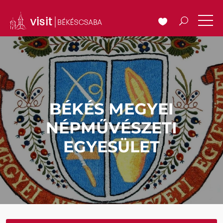
BÉKÉS MEGYEI
NÉPMŰVÉSZETI
EGYESÜLET