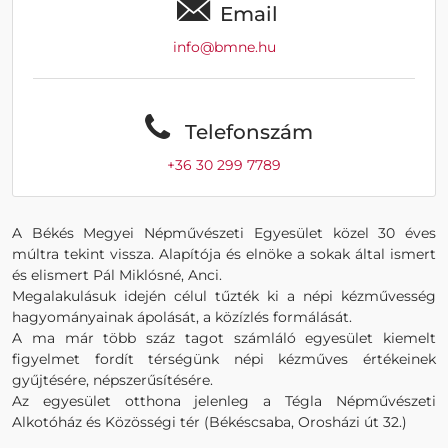
Email
info@bmne.hu
Telefonszám
+36 30 299 7789
A Békés Megyei Népművészeti Egyesület közel 30 éves
múltra tekint vissza. Alapítója és elnöke a sokak által ismert
és elismert Pál Miklósné, Anci.
Megalakulásuk idején célul tűzték ki a népi kézművesség
hagyományainak ápolását, a közízlés formálását.
A ma már több száz tagot számláló egyesület kiemelt
figyelmet fordít térségünk népi kézműves értékeinek
gyűjtésére, népszerűsítésére.
Az egyesület otthona jelenleg a Tégla Népművészeti
Alkotóház és Közösségi tér (Békéscsaba, Orosházi út 32.)