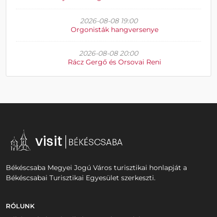
2026-08-08 19:00
Orgonisták hangversenye
2026-08-08 20:00
Rácz Gergő és Orsovai Reni
Békéscsaba Megyei Jogú Város turisztikai honlapját a
Békéscsabai Turisztikai Egyesület szerkeszti.
RÓLUNK