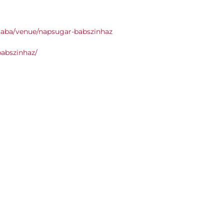
csaba/venue/napsugar-babszinhaz
babszinhaz/