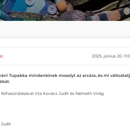
áz
2025. június 20. 11:
lván! Tupakka mindenkinek mosolyt az arcára, és mi változtat
éből.
felhasználásával írta Kovács Judit és Németh Virág
 Judit