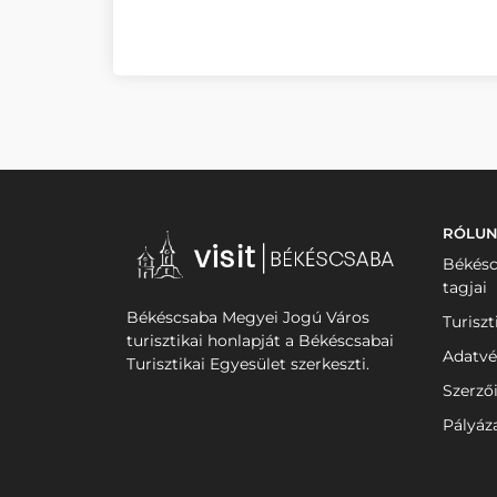
RÓLU
Békésc
tagjai
Békéscsaba Megyei Jogú Város
Turiszt
turisztikai honlapját a Békéscsabai
Adatvé
Turisztikai Egyesület szerkeszti.
Szerző
Pályáz