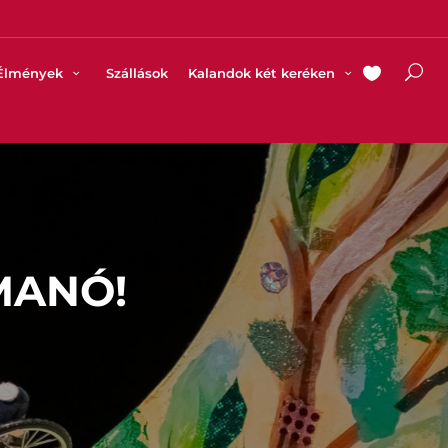
Élmények
Szállások
Kalandok két keréken
MANÓ!