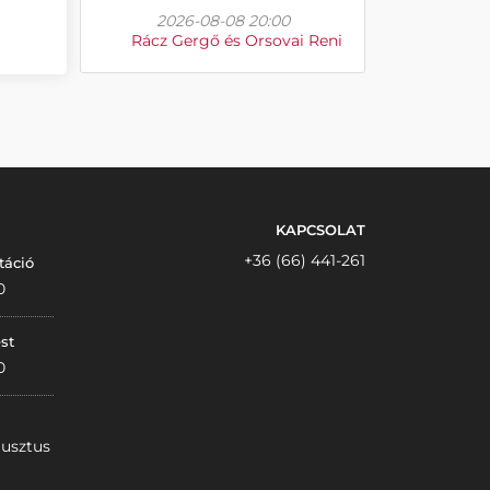
2026-08-08 20:00
Rácz Gergő és Orsovai Reni
KAPCSOLAT
+36 (66) 441-261
táció
0
st
0
gusztus