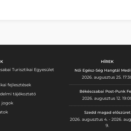
NK
HÍREK
sabai Turisztikai Egyesület
Női Egész-Ség Hangtál Medi
2026. augusztus 25. 17:3
ikai fejlesztések
Békéscsabai Post-Punk Fe
delmi tájékoztató
2026. augusztus 12. 19:0
i jogok
atok
Szedd magad előszüret
2026. augusztus 4. - 2026. au
9.