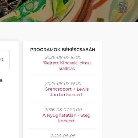
PROGRAMOK BÉKÉSCSABÁN
2026-08-07 16:00
00
"Rejtett Kincsek" című
kiállítás
ja
2026-08-07 19:00
Grencsoport + Lewis
Jordan koncert
2026-08-07 20:00
A Nyughatatlan - Stég
koncert
2026-08-08