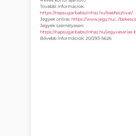
4 éves kortól ajánlott!
További információk:
https://napsugarbabszinhaz.hu/babfesztival/
Jegyek online:
https://www.jegy.hu/.../bekes
Jegyek személyesen:
https://napsugarbabszinhaz.hu/jegyvasarlas-
Bővebb információk: 20/293-5626