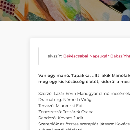
Helyszín:
Békéscsabai Napsugár Bábszính
Van egy manó. Tupakka. .. Itt lakik Manófa
meg egy kis közösség életét, kiderül a mes
Szerző: Lázár Ervin Manógyár című meséinek 
Dramaturg: Németh Virág
Tervező: Miareczki Edit
Zeneszerző: Teszárek Csaba
Rendező: Kovács Judit
Szereplők: az összes szereplőt játssza: Kovács