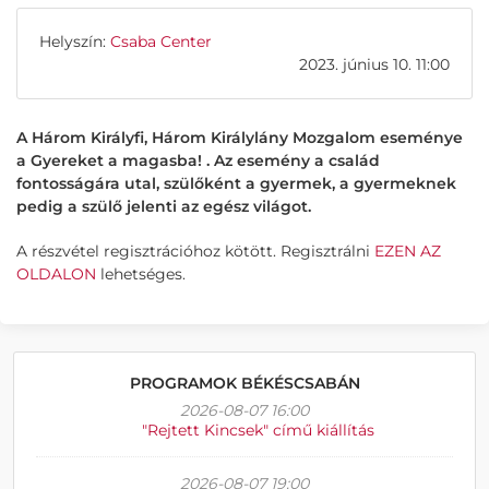
Helyszín:
Csaba Center
2023. június 10. 11:00
A Három Királyfi, Három Királylány Mozgalom eseménye
a Gyereket a magasba! . Az esemény a család
fontosságára utal, szülőként a gyermek, a gyermeknek
pedig a szülő jelenti az egész világot.
A részvétel regisztrációhoz kötött. Regisztrálni
EZEN AZ
OLDALON
lehetséges.
PROGRAMOK BÉKÉSCSABÁN
2026-08-07 16:00
"Rejtett Kincsek" című kiállítás
2026-08-07 19:00