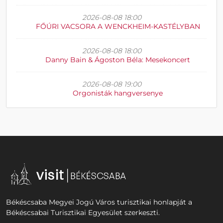
2026-08-08 18:00
FŐÚRI VACSORA A WENCKHEIM-KASTÉLYBAN
2026-08-08 18:00
Danny Bain & Ágoston Béla: Mesekoncert
2026-08-08 19:00
Orgonisták hangversenye
Békéscsaba Megyei Jogú Város turisztikai honlapját a
Békéscsabai Turisztikai Egyesület szerkeszti.