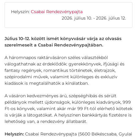
Helyszín:
Csabai Rendezvénypajta
2026. július 10. - 2026. július 12.
Július 10–12. között ismét könyvvásár várja az olvasás
szerelmeseit a Csabai Rendezvénypajtában.
A háromnapos raktárvásáron széles választékból
válogathatnak az érdeklődők: gyerekkönyvek, ifjúsági és
fantasy regények, romantikus történetek, életrajzok,
szépirodalmi művek, valamint különleges és exkluzív
kiadások is megtalálhatók a kínálatban.
A vásáron kedvezményes árú, szépséghibás és sérült
példányok mellett újdonságok, különleges kiadványok, 999
Ft-os könyvek, valamint akár már 99 Ft-tól elérhető kötetek
is várják a látogatókat. A helyszínen bankkártyás fizetésre is
lehetőség van, a rendezvény állatbarát.
Helyszín:
Csabai Rendezvénypajta (5600 Békéscsaba, Gyulai