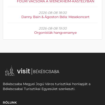
FŐÚRI VACSORA A WENCKHEIM-KASTÉLYBAN
2026-08-08 18:00
Danny Bain & Ágoston Béla: Mesekoncert
2026-08-08 19:00
Orgonisták hangversenye
Békéscsaba Megyei Jogú Város turisztikai honlapját a
Békéscsabai Turisztikai Egyesület szerkeszti.
RÓLUNK