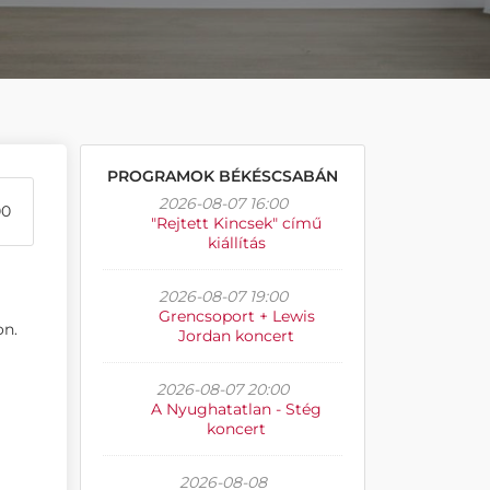
PROGRAMOK BÉKÉSCSABÁN
2026-08-07 16:00
00
"Rejtett Kincsek" című
kiállítás
2026-08-07 19:00
Grencsoport + Lewis
on.
Jordan koncert
2026-08-07 20:00
A Nyughatatlan - Stég
koncert
2026-08-08