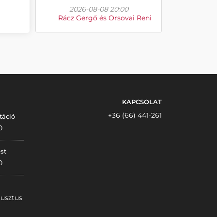
2026-08-08 20:00
Rácz Gergő és Orsovai Reni
KAPCSOLAT
+36 (66) 441-261
táció
0
st
0
gusztus