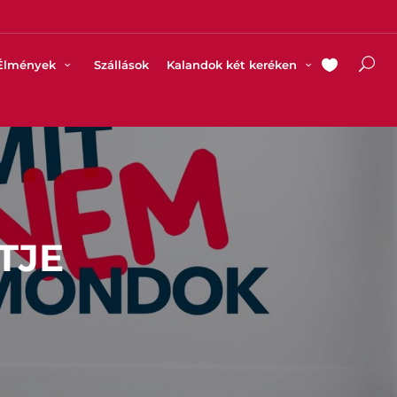
Élmények
Szállások
Kalandok két keréken
TJE