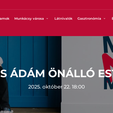
ramok
Munkácsy városa
Látnivalók
Gasztronómia
SS ÁDÁM ÖNÁLLÓ ES
2025. október 22. 18:00