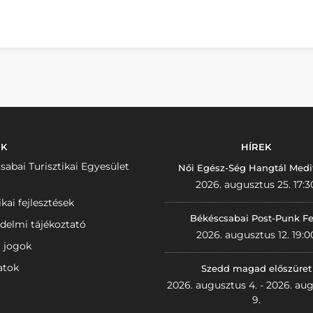
NK
HÍREK
sabai Turisztikai Egyesület
Női Egész-Ség Hangtál Medi
2026. augusztus 25. 17:3
ikai fejlesztések
Békéscsabai Post-Punk Fe
delmi tájékoztató
2026. augusztus 12. 19:0
i jogok
atok
Szedd magad előszüret
2026. augusztus 4. - 2026. au
9.