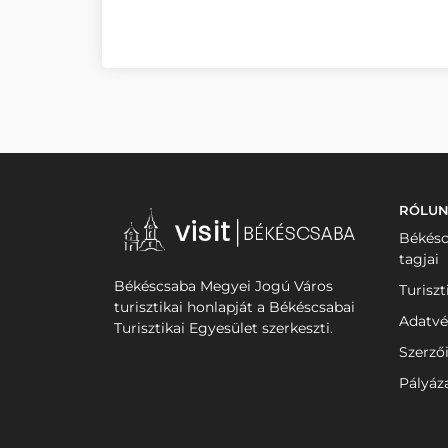
RÓLU
Békésc
tagjai
Békéscsaba Megyei Jogú Város
Turiszt
turisztikai honlapját a Békéscsabai
Adatvé
Turisztikai Egyesület szerkeszti.
Szerző
Pályáz