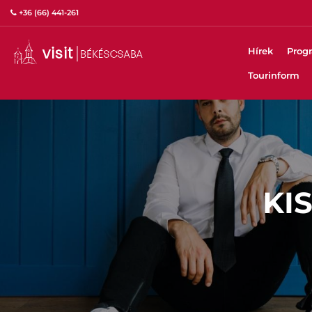
+36 (66) 441-261
Hírek
Prog
Tourinform
KI