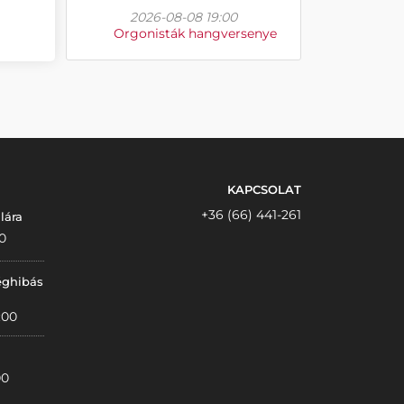
2026-08-08 19:00
Orgonisták hangversenye
KAPCSOLAT
+36 (66) 441-261
lára
0
éghibás
:00
00