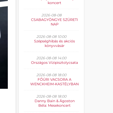
koncert
2026-08-08
CSABAGYÖNGYE SZÜRETI
NAP
2026-08-08 10:00
Szépséghibás és akciós
könyvvásár
2026-08-08 14:00
Országos Vízipisztolycsata
2026-08-08 18:00
FŐÚRI VACSORA A
WENCKHEIM-KASTÉLYBAN
2026-08-08 18:00
Danny Bain & Ágoston
Béla: Mesekoncert