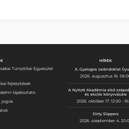
NK
HÍREK
sabai Turisztikai Egyesület
X. Gyalogos zarándoklat Gyu
2026. augusztus 16. 06:0
ikai fejlesztések
A Nyitott Akadémia első széps
delmi tájékoztató
és akciós könyvvására
2026. október 17. 12:00 - 16
i jogok
atok
Dirty Slippers
2026. szeptember 4. 20: