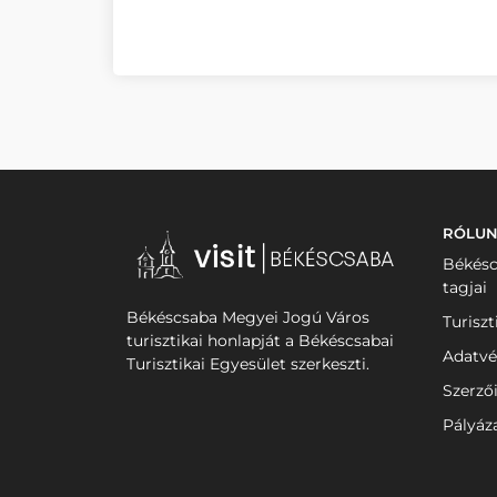
RÓLU
Békésc
tagjai
Békéscsaba Megyei Jogú Város
Turiszt
turisztikai honlapját a Békéscsabai
Adatvé
Turisztikai Egyesület szerkeszti.
Szerző
Pályáz