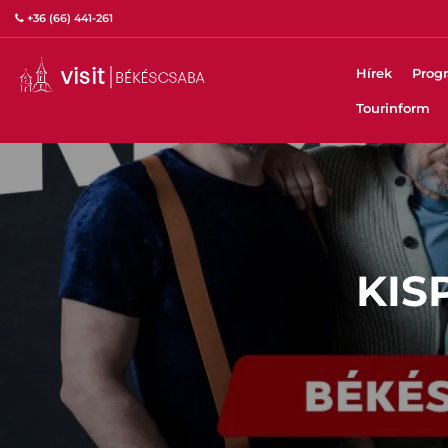
+36 (66) 441-261
Hírek
Prog
Tourinform
KIS