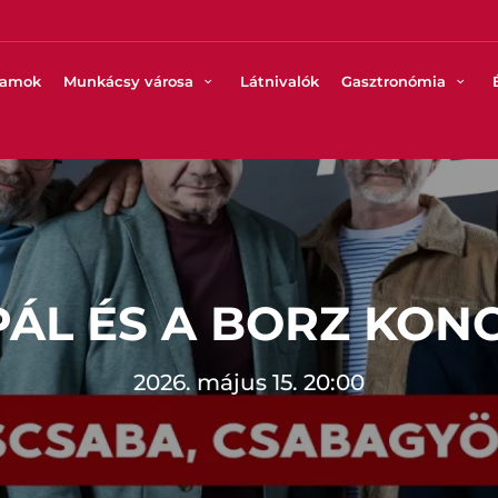
ramok
Munkácsy városa
Látnivalók
Gasztronómia
PÁL ÉS A BORZ KON
2026. május 15. 20:00