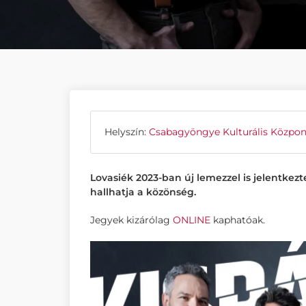
Helyszín:
Csabagyöngye Kulturális Közpon
Lovasiék 2023-ban új lemezzel is jelentkez
hallhatja a közönség.
Jegyek kizárólag
ONLINE
kaphatóak.