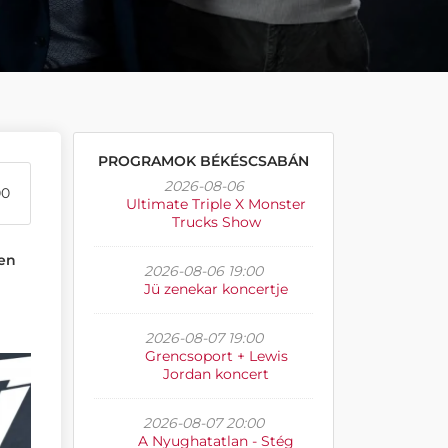
PROGRAMOK BÉKÉSCSABÁN
2026-08-06
00
Ultimate Triple X Monster
Trucks Show
ben
2026-08-06 19:00
Jü zenekar koncertje
2026-08-07 19:00
Grencsoport + Lewis
Jordan koncert
2026-08-07 20:00
A Nyughatatlan - Stég