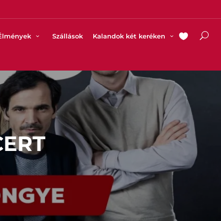
Élmények
Szállások
Kalandok két keréken
CERT