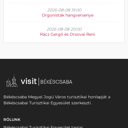
2026-08-08 19:00
Orgonisták hangversenye
2026-08-08 20:00
Rácz Gergő és Orsovai Reni
Békéscsaba Megyei Jogú Város turisztikai honlapját a
Békéscsabai Turisztikai Egyesület szerkeszti.
RÓLUNK
Békéscsabai Turisztikai Egyesület tagjai