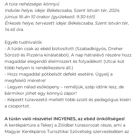
A túra nehézsége: könnyű
Indulás helye, ideje: Békéscsaba, Szent István tér, 2024.
június 16-án 10 órakor (gyülekező: 9.30-tól!)
Érkezés helye, tervezett ideje: Békéscsaba, Szent István tér,
14.45 óra.
Egyéb tudnivalók:
- A túrán csak az ebéd biztosított (Szabadkígyós, Dreher
Söröző és Pizzéria kínálatából). A nap hátralévő részére hozz
magaddal elegendő élelmiszert és folyadékot! (Utcai kút
több helyen is rendelkezésre áll.)
- Hozz magaddal pótbelsőt defekt esetére. Ügyelj a
megfelelő méretre!
- Legyen nálad esőköpeny – reméljük, szép időnk lesz, de
bármikor jöhet egy könnyű zápor!
- Képzett túravezető mellett több szülő és pedagógus kíséri
a csoportot.
A túrán való részvétel INGYENES, az ebéd önköltséges!
A kerékpártúra a Tekerj a Zöldbe! túrasorozat része, ami a
Magyar Kerékpáros Turisztikai Szövetség szervezésében az