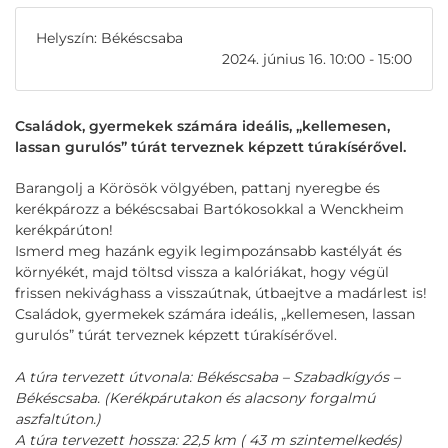
Helyszín: Békéscsaba
2024. június 16. 10:00 - 15:00
Családok, gyermekek számára ideális, „kellemesen,
lassan gurulós” túrát terveznek képzett túrakísérővel.
Barangolj a Körösök völgyében, pattanj nyeregbe és
kerékpározz a békéscsabai Bartókosokkal a Wenckheim
kerékpárúton!
Ismerd meg hazánk egyik legimpozánsabb kastélyát és
környékét, majd töltsd vissza a kalóriákat, hogy végül
frissen nekivághass a visszaútnak, útbaejtve a madárlest is!
Családok, gyermekek számára ideális, „kellemesen, lassan
gurulós” túrát terveznek képzett túrakísérővel.
A túra tervezett útvonala: Békéscsaba – Szabadkígyós –
Békéscsaba. (Kerékpárutakon és alacsony forgalmú
aszfaltúton.)
A túra tervezett hossza: 22,5 km ( 43 m szintemelkedés)