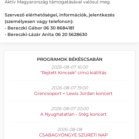
Aktív Magyarország támogatásával valósul meg.
Szervező elérhetőségei, információk, jelentkezés
(személyesen vagy telefonon):
- Bereczki Gábor 06 30 8684181
- Bereczki-Lázár Anita 06 20 5628630
PROGRAMOK BÉKÉSCSABÁN
2026-08-07 16:00
"Rejtett Kincsek" című kiállítás
2026-08-07 19:00
Grencsoport + Lewis Jordan koncert
2026-08-07 20:00
A Nyughatatlan - Stég koncert
2026-08-08
CSABAGYÖNGYE SZÜRETI NAP