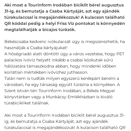
Aki most a Tourinform Irodában biciklit bérel augusztus
31-ig, és bemutatja a Csaba Kártyáját, azt egy ajándék
túrakulaccsal is megajándékozzuk! A kulacson található
QR kóddal pedig a helyi Friss Víz pontokat is könnyedén
megtalálhatják a bicajos túrázók.
Békéscsaba kedvenc ivókulacsát úgy is megszerezhetik, ha
használják a Csaba kártyájukat!
A hőségriadó alatt döntött úgy a város vezetése, hogy PET
palackos ivóvíz helyett inkább a csabai közkutak sűrű
hálózatára támaszkodna abban, hogy mindenki időben
korlátlan mértékben ivóvízhez juthasson.
Talán nem is tudták milyen egyszerű kerékpárt bérelni a
városban, ha egy társaság együtt túrázna a környéken. A
Szent István téri Tourinform Irodában, a Békés Megyei
könyvtárban vagy a Munkácsy Emlékházban is kiváló
túrabicikliket találnak.
Aki most a Tourinform Irodában biciklit bérel augusztus 31-
ig, és bemutatja a Csaba Kártyáját, azt egy ajándék
túrakulaccsal is megajándékozzuk! A kulacson található QR