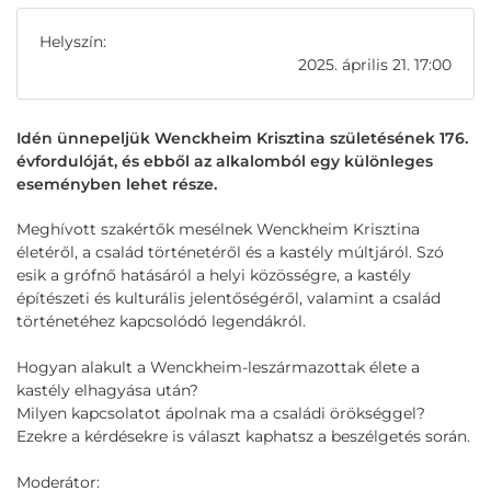
Helyszín:
2025. április 21. 17:00
Idén ünnepeljük Wenckheim Krisztina születésének 176.
évfordulóját, és ebből az alkalomból egy különleges
eseményben lehet része.
Meghívott szakértők mesélnek Wenckheim Krisztina
életéről, a család történetéről és a kastély múltjáról. Szó
esik a grófnő hatásáról a helyi közösségre, a kastély
építészeti és kulturális jelentőségéről, valamint a család
történetéhez kapcsolódó legendákról.
Hogyan alakult a Wenckheim-leszármazottak élete a
kastély elhagyása után?
Milyen kapcsolatot ápolnak ma a családi örökséggel?
Ezekre a kérdésekre is választ kaphatsz a beszélgetés során.
Moderátor: