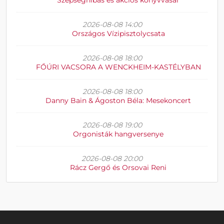
Szépséghibás és akciós könyvvásár
2026-08-08 14:00
Országos Vízipisztolycsata
2026-08-08 18:00
FŐÚRI VACSORA A WENCKHEIM-KASTÉLYBAN
2026-08-08 18:00
Danny Bain & Ágoston Béla: Mesekoncert
2026-08-08 19:00
Orgonisták hangversenye
2026-08-08 20:00
Rácz Gergő és Orsovai Reni