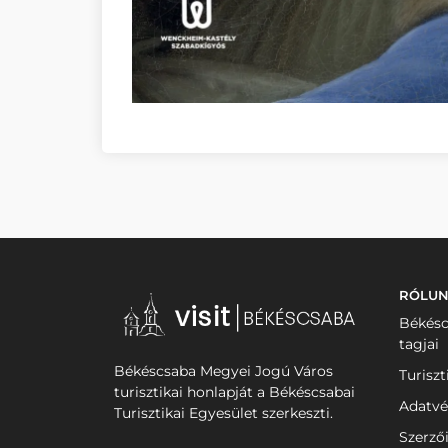
RÓLU
Békésc
tagjai
Békéscsaba Megyei Jogú Város
Turiszt
turisztikai honlapját a Békéscsabai
Adatvé
Turisztikai Egyesület szerkeszti.
Szerző