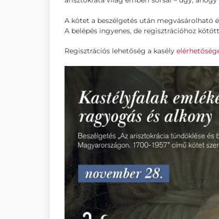
arisztokrata világ emberi sorsai – úgy, ahogy
A kötet a beszélgetés után megvásárolható é
A belépés ingyenes, de regisztrációhoz kötött
Regisztrációs lehetőség a kasély
elérhetőség