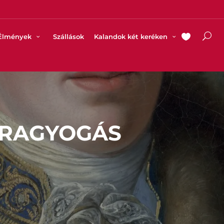
Élmények
Szállások
Kalandok két keréken
 RAGYOGÁS