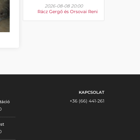
2026-08-08 20:00
Rácz Gergő és Orsovai Reni
KAPCSOLAT
+36 (66) 441-261
táció
0
st
0