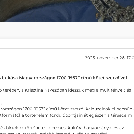
2025. november 28. 17:
és bukása Magyarországon 1700–1957” című kötet szerzőivel
terében, a Krisztina Kávézóban idézzük meg a múlt fényeit és
n,
arországon 1700–1957” című kötet szerzői kalauzolnak el bennünk
etformától a történelem fordulópontjain át egészen a társadalmi
 és birtokok történetei, a nemesi kultúra hagyományai és az