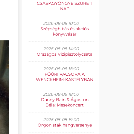
CSABAGYÖNGYE SZÜRETI
NAP
2026-08-08 10:00
Szépséghibás és akciós
könyvvásár
2026-08-08 14:00
Országos Vízipisztolycsata
2026-08-08 18:00
FŐÚRI VACSORA A
WENCKHEIM-KASTÉLYBAN
2026-08-08 18:00
Danny Bain & Ágoston
Béla: Mesekoncert
2026-08-08 19:00
Orgonisták hangversenye