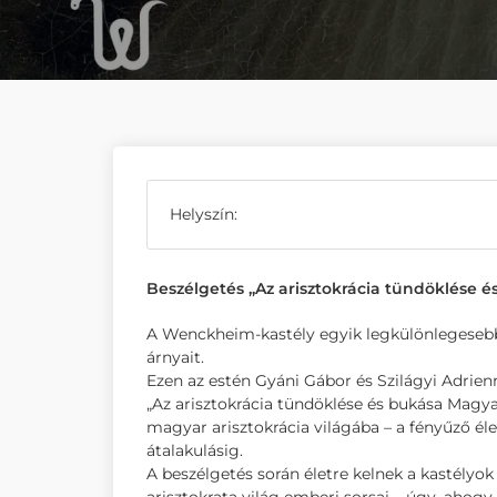
Helyszín:
Beszélgetés „Az arisztokrácia tündöklése 
A Wenckheim-kastély egyik legkülönlegesebb 
árnyait.
Ezen az estén Gyáni Gábor és Szilágyi Adrien
„Az arisztokrácia tündöklése és bukása Magy
magyar arisztokrácia világába – a fényűző él
átalakulásig.
A beszélgetés során életre kelnek a kastélyok