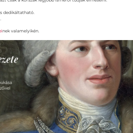
 azt csak a korszak legjobb ismerői tudják elmesélni.
s dedikáltatható.
.
ei
nek valamelyikén.