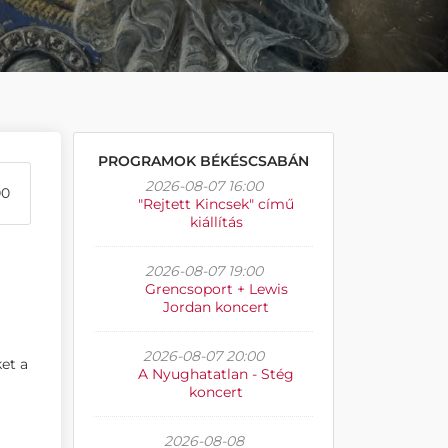
PROGRAMOK BÉKÉSCSABÁN
2026-08-07 16:00
00
"Rejtett Kincsek" című
kiállítás
2026-08-07 19:00
Grencsoport + Lewis
Jordan koncert
2026-08-07 20:00
et a
A Nyughatatlan - Stég
koncert
2026-08-08