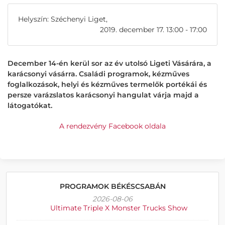
Helyszín: Széchenyi Liget,
2019. december 17. 13:00 - 17:00
December 14-én kerül sor az év utolsó Ligeti Vásárára, a
karácsonyi vásárra. Családi programok, kézműves
foglalkozások, helyi és kézműves termelők portékái és
persze varázslatos karácsonyi hangulat várja majd a
látogatókat.
A rendezvény Facebook oldala
PROGRAMOK BÉKÉSCSABÁN
2026-08-06
Ultimate Triple X Monster Trucks Show