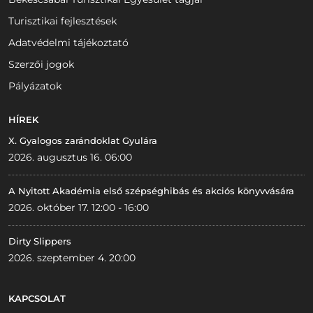
Turisztikai fejlesztések
Adatvédelmi tájékoztató
Szerzői jogok
Pályázatok
HÍREK
X. Gyalogos zarándoklat Gyulára
2026. augusztus 16. 06:00
A Nyitott Akadémia első szépséghibás és akciós könyvvására
2026. október 17. 12:00 - 16:00
Dirty Slippers
2026. szeptember 4. 20:00
KAPCSOLAT