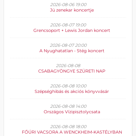
2026-08-06 19:00
Jü zenekar koncertje
2026-08-07 19:00
Grencsoport + Lewis Jordan koncert
2026-08-07 20:00
A Nyughatatlan - Stég koncert
2026-08-08
CSABAGYÖNGYE SZÜRETI NAP
2026-08-08 10:00
Szépséghibás és akciós könyvvásár
2026-08-08 14:00
Országos Vízipisztolycsata
2026-08-08 18:00
FŐÚRI VACSORA A WENCKHEIM-KASTÉLYBAN