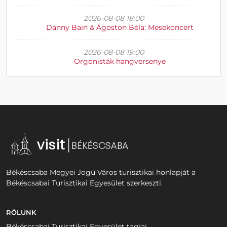
2026-08-08 18:00
Danny Bain & Ágoston Béla: Mesekoncert
2026-08-08 19:00
Orgonisták hangversenye
Békéscsaba Megyei Jogú Város turisztikai honlapját a
Békéscsabai Turisztikai Egyesület szerkeszti.
RÓLUNK
Békéscsabai Turisztikai Egyesület tagjai