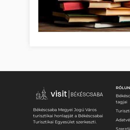
RÓLU
Békésc
tagjai
Békéscsaba Megyei Jogú Város
Turiszt
turisztikai honlapját a Békéscsabai
Adatvé
Turisztikai Egyesület szerkeszti.
Szerző