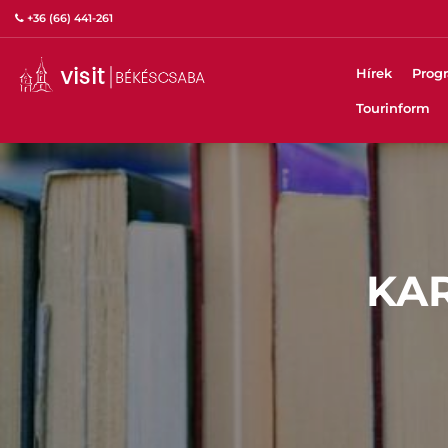
+36 (66) 441-261
Hírek
Prog
Tourinform
KA