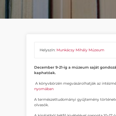
Helyszín:
Munkácsy Mihály Múzeum
December 9-21-ig a múzeum saját gondozá
kaphatóak.
A könyvbörzén megvásárolhatják az intézmé
nyomában
A természettudományi gyűjtemény története 
olvasók.
A kínálatból hétfő kivételével naponta 10–17