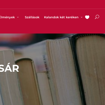
Élmények
Szállások
Kalandok két keréken
SÁR