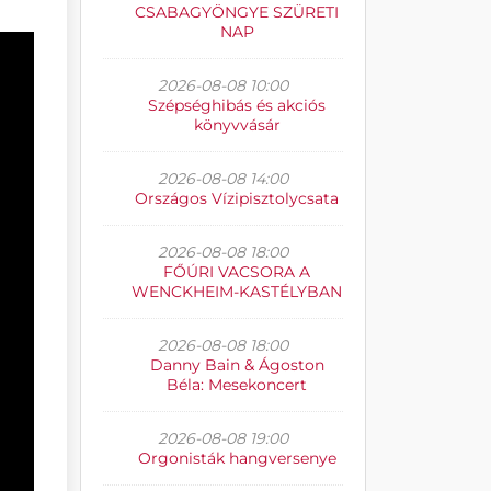
CSABAGYÖNGYE SZÜRETI
NAP
2026-08-08 10:00
Szépséghibás és akciós
könyvvásár
2026-08-08 14:00
Országos Vízipisztolycsata
2026-08-08 18:00
FŐÚRI VACSORA A
WENCKHEIM-KASTÉLYBAN
2026-08-08 18:00
Danny Bain & Ágoston
Béla: Mesekoncert
2026-08-08 19:00
Orgonisták hangversenye