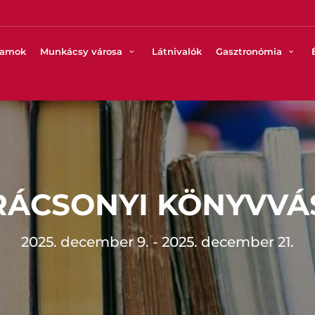
ramok
Munkácsy városa
Látnivalók
Gasztronómia
RÁCSONYI KÖNYVVÁ
2025. december 9. - 2025. december 21.