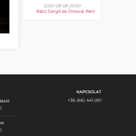
2026-08-08 20:00
Rácz Gergő és Orsovai Reni
KAPCSOLAT
+36 (66) 441-261
táció
0
st
0