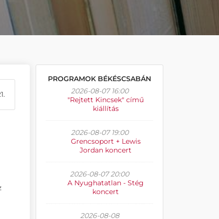
PROGRAMOK BÉKÉSCSABÁN
2026-08-07 16:00
1.
"Rejtett Kincsek" című
kiállítás
2026-08-07 19:00
Grencsoport + Lewis
Jordan koncert
2026-08-07 20:00
A Nyughatatlan - Stég
z
koncert
2026-08-08