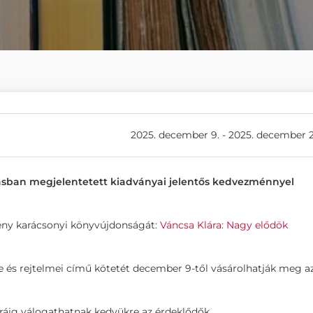
2025. december 9. - 2025. december 2
sban megjelentetett kiadványai jelentős kedvezménnyel
ny karácsonyi könyvújdonságát:
Váncsa Klára: Nagy elődök
és rejtelmei című kötetét december 9-től vásárolhatják meg a
 óráig válogathatnak kedvükre az érdeklődők.