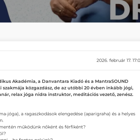
2026. február 17. 17:
 Védikus Akadémia, a Danvantara Kiadó és a MantraSOUND
ti szakmája közgazdász, de az utóbbi 20 évben inkább jógi,
tanár, relax jóga nidra instruktor, meditációs vezető, zenész.
ma-jóga), a ragaszkodások elengedése (aparigraha) és a helyes
n.
 mentén működünk nőként és férfiként?
ól?