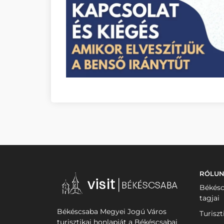
RÓLU
Békésc
tagjai
Békéscsaba Megyei Jogú Város
Turiszt
turisztikai honlapját a Békéscsabai