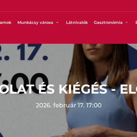
ramok
Munkácsy városa
Látnivalók
Gasztronómia
OLAT ÉS KIÉGÉS - E
2026. február 17. 17:00