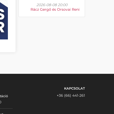
2026-08-08 20:00
Rácz Gergő és Orsovai Reni
KAPCSOLAT
+36 (66) 441-261
táció
0