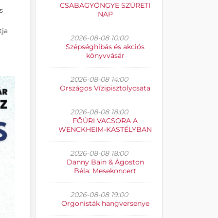
CSABAGYÖNGYE SZÜRETI
s
NAP
tja
2026-08-08 10:00
Szépséghibás és akciós
könyvvásár
2026-08-08 14:00
Országos Vízipisztolycsata
2026-08-08 18:00
FŐÚRI VACSORA A
WENCKHEIM-KASTÉLYBAN
2026-08-08 18:00
Danny Bain & Ágoston
Béla: Mesekoncert
2026-08-08 19:00
Orgonisták hangversenye