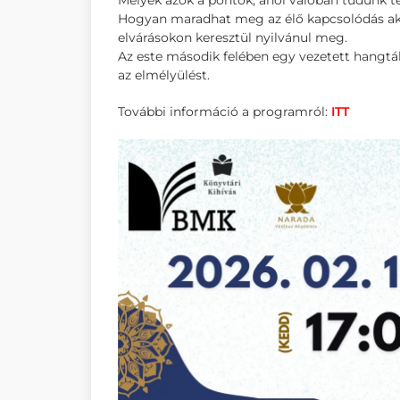
Melyek azok a pontok, ahol valóban tudunk t
Hogyan maradhat meg az élő kapcsolódás akko
elvárásokon keresztül nyilvánul meg.
Az este második felében egy vezetett hangtá
az elmélyülést.
További információ a programról:
ITT