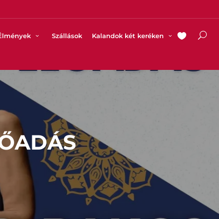
Élmények
Szállások
Kalandok két keréken
LŐADÁS