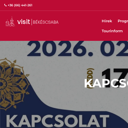
+36 (66) 441-261
Hírek
Prog
Tourinform
KAPCS