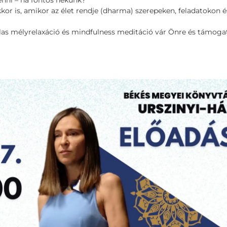
enni – ha fontos nekünk?
r is, amikor az élet rendje (dharma) szerepeken, feladatokon é
las mélyrelaxáció és mindfulness meditáció vár Önre és támoga