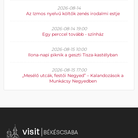
2026-08-14
Az Izmos nyelvű költők zenés irodalmi estje
2026-08-14 19:00
Egy perccel tovább - színház
2026-08-15 10:00
Ilona-napi piknik a geszti Tisza-kastélyban
2026-08-15 17:00
„Mesélő utcák, festői Negyed” – Kalandozások a
Munkácsy Negyedben