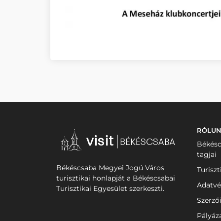
RÓLU
Békésc
tagjai
Békéscsaba Megyei Jogú Város
Turiszt
turisztikai honlapját a Békéscsabai
Adatvé
Turisztikai Egyesület szerkeszti.
Szerző
Pályáz