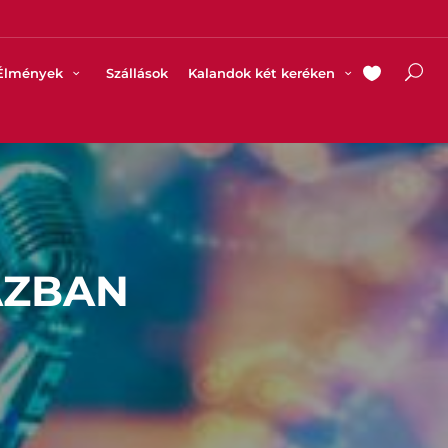
Élmények
Szállások
Kalandok két keréken
ÁZBAN