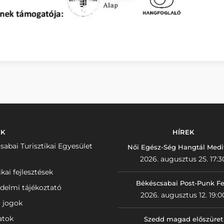
NK
HÍREK
sabai Turisztikai Egyesület
Női Egész-Ség Hangtál Medi
2026. augusztus 25. 17:3
ikai fejlesztések
Békéscsabai Post-Punk Fe
delmi tájékoztató
2026. augusztus 12. 19:0
i jogok
atok
Szedd magad előszüret