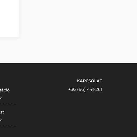
KAPCSOLAT
+36 (66) 441-261
táció
0
st
0