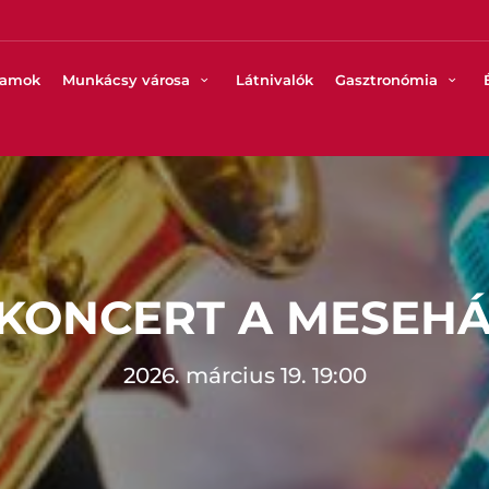
ramok
Munkácsy városa
Látnivalók
Gasztronómia
 KONCERT A MESEH
2026. március 19. 19:00