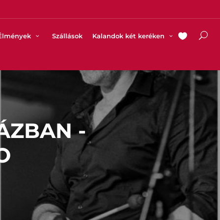
Élmények
Szállások
Kalandok két keréken
ÁZBAN -
O