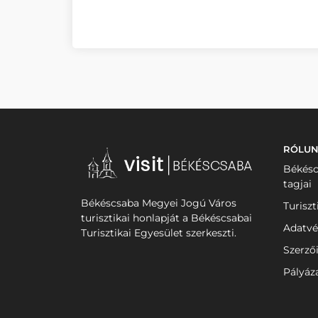
RÓLU
Békésc
tagjai
Békéscsaba Megyei Jogú Város
Turiszt
turisztikai honlapját a Békéscsabai
Adatvé
Turisztikai Egyesület szerkeszti.
Szerző
Pályáz