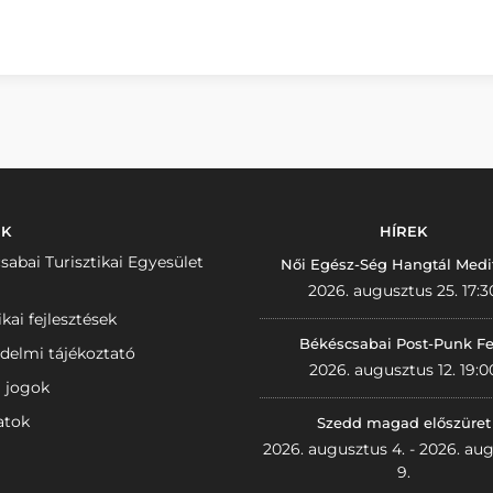
NK
HÍREK
sabai Turisztikai Egyesület
Női Egész-Ség Hangtál Medi
2026. augusztus 25. 17:3
ikai fejlesztések
Békéscsabai Post-Punk Fe
delmi tájékoztató
2026. augusztus 12. 19:0
i jogok
atok
Szedd magad előszüret
2026. augusztus 4. - 2026. au
9.