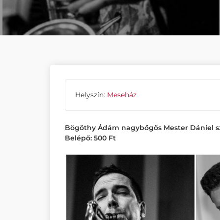
Helyszín:
Meseház
Bögöthy Ádám nagybőgős Mester Dániel szaxo
Belépő: 500 Ft