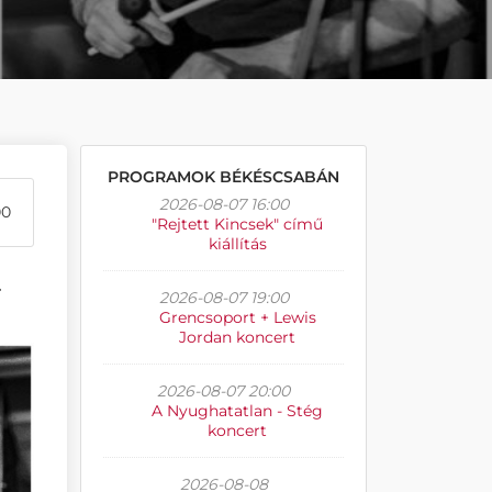
PROGRAMOK BÉKÉSCSABÁN
2026-08-07 16:00
00
"Rejtett Kincsek" című
kiállítás
.
2026-08-07 19:00
Grencsoport + Lewis
Jordan koncert
2026-08-07 20:00
A Nyughatatlan - Stég
koncert
2026-08-08