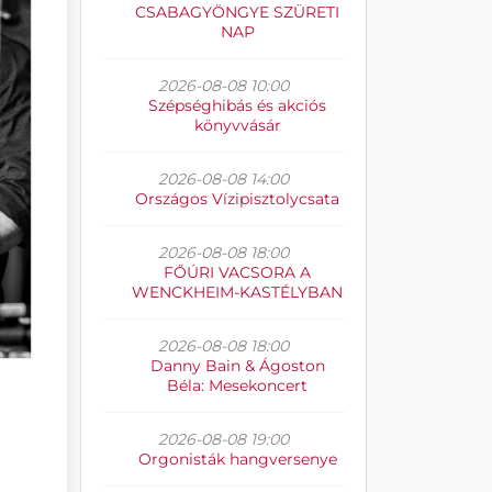
CSABAGYÖNGYE SZÜRETI
NAP
2026-08-08 10:00
Szépséghibás és akciós
könyvvásár
2026-08-08 14:00
Országos Vízipisztolycsata
2026-08-08 18:00
FŐÚRI VACSORA A
WENCKHEIM-KASTÉLYBAN
2026-08-08 18:00
Danny Bain & Ágoston
Béla: Mesekoncert
2026-08-08 19:00
Orgonisták hangversenye