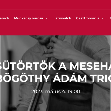
ramok
Munkácsy városa
Látnivalók
Gasztronómia
SÜTÖRTÖK A MESEH
BÖGÖTHY ÁDÁM TRI
2023. május 4. 19:00