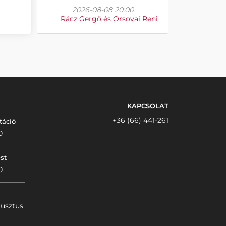
2026-08-08 20:00
Rácz Gergő és Orsovai Reni
KAPCSOLAT
+36 (66) 441-261
táció
0
st
0
gusztus