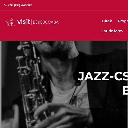
+36 (66) 441-261
Hírek
Prog
Tourinform
JAZZ-C