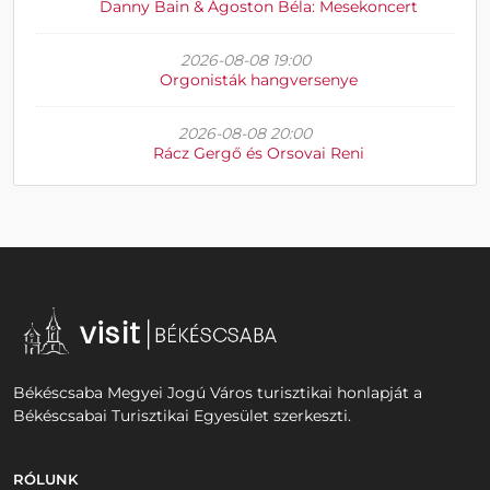
Danny Bain & Ágoston Béla: Mesekoncert
2026-08-08 19:00
Orgonisták hangversenye
2026-08-08 20:00
Rácz Gergő és Orsovai Reni
Békéscsaba Megyei Jogú Város turisztikai honlapját a
Békéscsabai Turisztikai Egyesület szerkeszti.
RÓLUNK